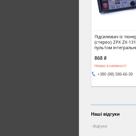
Підсилювач із тюне
(стерео) ZPX ZX-131
пультом інтегральн
868 ₴
Немає в наявності
+380 (98) 586-66-39
Наші відгуки
Відгуки