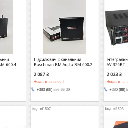
льний
Підсилювач 2 канальний
Інтеграль
BM-600.4
Boschman BM Audio BM-600.2
AV-326BT
2 087 ₴
2 023 ₴
Немає в наявності
Немає в наяв
+380 (98) 586-66-39
+380 (98) 
el1507
el1508