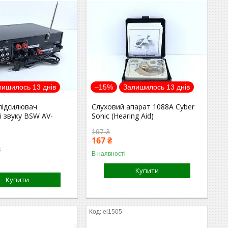
лишилось 13 днів
–15%
Залишилось 13 днів
підсилювач
Слуховий апарат 1088A Cyber
 звуку BSW AV-
Sonic (Hearing Aid)
197 ₴
167 ₴
₴
В наявності
Купити
Купити
el1505