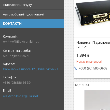
Підсилювачі звуку
Автомобільні підсилювачі
КОНТАКТИ
⭐⭐⭐⭐⭐🚀Elektroniki-net
Новинка! Підсилюв
BT 121
1 394 ₴
Менеджер Роман
Немає в наявності
+380 (98) 586-66-39
Харківське шоссе 125, Київ, Україна
+380 (98) 586-66-39
el1511
elektroniki-net@ukr.net