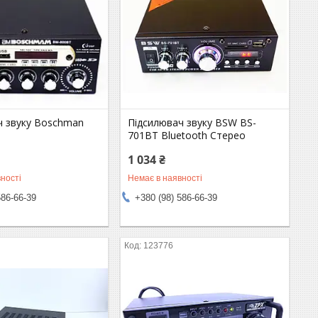
ч звуку Boschman
Підсилювач звуку BSW BS-
701BT Bluetooth Стерео
1 034 ₴
ності
Немає в наявності
586-66-39
+380 (98) 586-66-39
123776