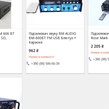
M 606 BT
Підсилювач звуку BM AUDIO
Підсилювач
 SD,
BM-600BT FM USB Блютуз +
Rose Mark 
Караоке
2 205 ₴
962 ₴
Немає в наяв
Немає в наявності
+380 (98) 
+380 (98) 586-66-39