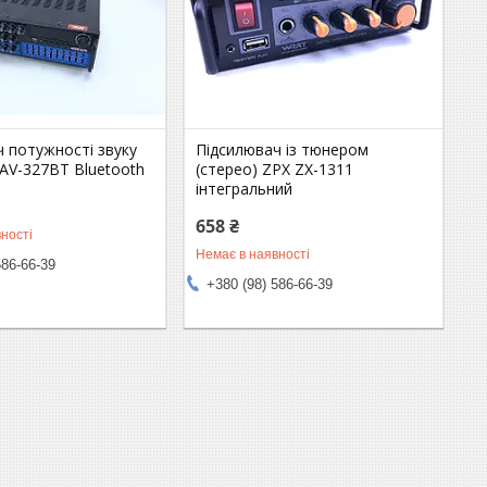
 потужності звуку
Підсилювач із тюнером
AV-327BT Bluetooth
(стерео) ZPX ZX-1311
інтегральний
658 ₴
ності
Немає в наявності
586-66-39
+380 (98) 586-66-39