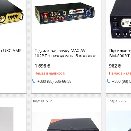
ач UKC AMP
Підсилювач звуку MAX AV-
Підсилюва
102BT з виходом на 5 колонок
BM-800BT
1 698 ₴
962 ₴
Немає в наявності
Немає в наяв
+380 (98) 586-66-39
+380 (98) 
el1512
el2207