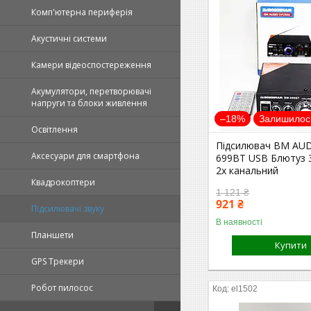
Комп'ютерна периферія
Акустичні системи
Камери відеоспостереження
Акумулятори, перетворювачі
напруги та блоки живлення
–18%
Залишилось
Освітлення
Підсилювач BM AU
Аксесуари для смартфона
699BT USB Блютуз
2х канальний
Квадрокоптери
1 121 ₴
921 ₴
Підсилювачі звуку
В наявності
Планшети
Купити
GPS Трекери
Робот пилосос
el1502