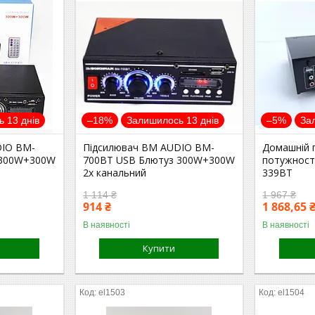
 13 днів
–18%
Залишилось 13 днів
–5%
За
DIO BM-
Підсилювач BM AUDIO BM-
Домашній 
 300W+300W
700BT USB Блютуз 300W+300W
потужності
2х канальний
339BT
1 114 ₴
1 967 ₴
914 ₴
1 868,65 
В наявності
В наявності
Купити
el1503
el1504