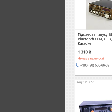
Підсилювач звуку B
Bluetooth і FM, USB,
Karaoke
1 310 ₴
Немає в наявності
+380 (98) 586-66-39
123777