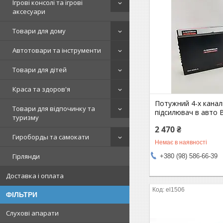
Ігрові консолі та ігрові
аксесуари
Товари для дому
Автотовари та інструменти
Товари для дітей
Краса та здоров'я
Потужний 4-х кана
Товари для відпочинку та
підсилювач в авто 
туризму
2 470 ₴
Гироборды та самокати
Немає в наявності
Гірлянди
+380 (98) 586-66-39
Доставка і оплата
el1506
ФІЛЬТРИ
Слухові апарати