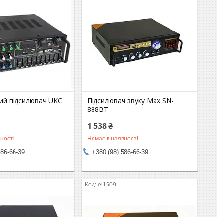
ний підсилювач UKC
Підсилювач звуку Max SN-
888BT
1 538 ₴
ності
Немає в наявності
586-66-39
+380 (98) 586-66-39
el1509