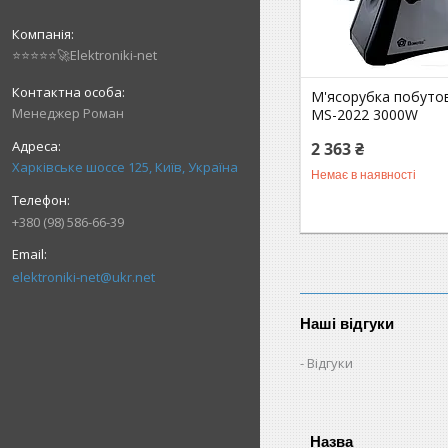
⭐⭐⭐⭐⭐🚀Elektroniki-net
М'ясорубка побуто
Менеджер Роман
MS-2022 3000W
2 363 ₴
Харківське шоссе 125, Київ, Україна
Немає в наявності
+380 (98) 586-66-39
elektroniki-net@ukr.net
Наші відгуки
Відгуки