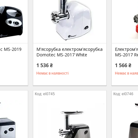
c MS-2019
М'ясорубка електром'ясорубка
Електром'
Domotec MS-2017 White
MS-2017 R
1 536 ₴
1 566 ₴
Немає в наявності
Немає в наяв
el0745
el0746