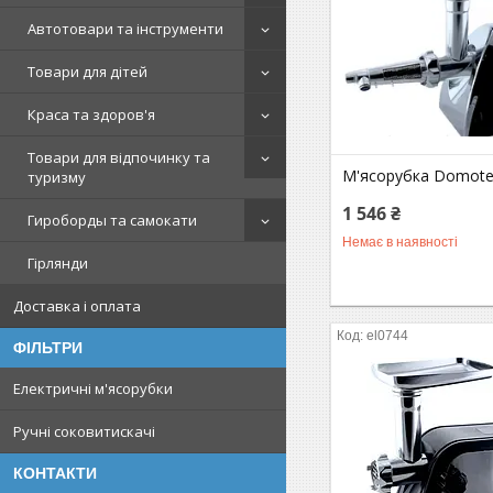
Автотовари та інструменти
Товари для дітей
Краса та здоров'я
Товари для відпочинку та
М'ясорубка Domote
туризму
1 546 ₴
Гироборды та самокати
Немає в наявності
Гірлянди
Доставка і оплата
el0744
ФІЛЬТРИ
Електричні м'ясорубки
Ручні соковитискачі
КОНТАКТИ