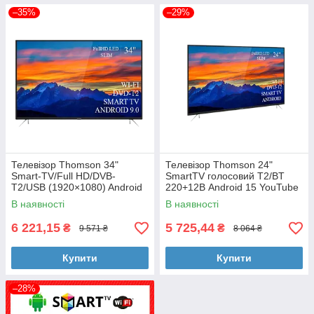
–35%
–29%
Телевізор Thomson 34"
Телевізор Thomson 24"
Smart-TV/Full HD/DVB-
SmartTV голосовий T2/BT
T2/USB (1920×1080) Android
220+12В Android 15 YouTube
15.0 блютуз + голосове
Netflix
В наявності
В наявності
управління
6 221,15
5 725,44
₴
₴
9 571 ₴
8 064 ₴
Купити
Купити
–28%