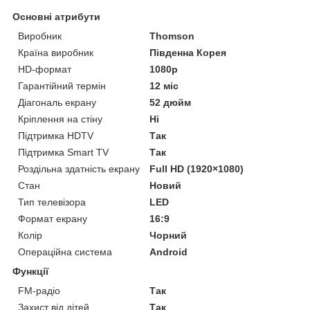
Основні атрибути
Виробник
Thomson
Країна виробник
Південна Корея
HD-формат
1080р
Гарантійний термін
12 міс
Діагональ екрану
52 дюйм
Кріплення на стіну
Ні
Підтримка HDTV
Так
Підтримка Smart TV
Так
Роздільна здатність екрану
Full HD (1920×1080)
Стан
Новий
Тип телевізора
LED
Формат екрану
16:9
Колір
Чорний
Операційна система
Android
Функції
FM-радіо
Так
Захист від дітей
Так