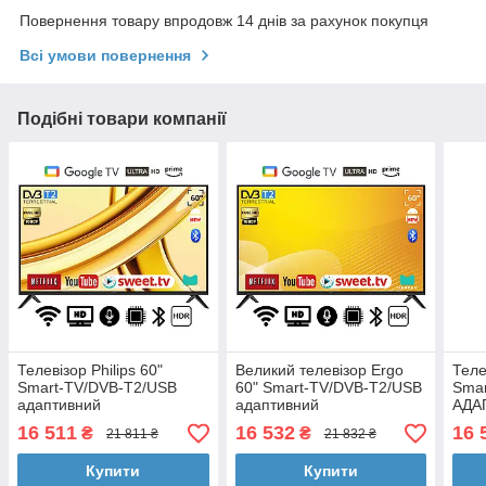
Повернення товару впродовж 14 днів за рахунок покупця
Всі умови повернення
Подібні товари компанії
Телевізор Philips 60"
Великий телевізор Ergo
Теле
Smart-TV/DVB-T2/USB
60" Smart-TV/DVB-T2/USB
Sma
адаптивний
адаптивний
АДА
UHD,4K/Android 15.0
UHD,4K/Android 15.0
UHD,
16 511
16 532
16 
₴
₴
21 811 ₴
21 832 ₴
Купити
Купити