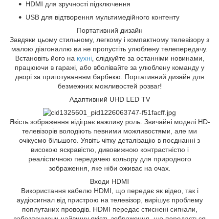
HDMI для зручності підключення
USB для відтворення мультимедійного контенту
Портативний дизайн
Завдяки цьому стильному, легкому і компактному телевізору з
малою діагоналлю ви не пропустіть улюблену телепередачу.
Встановіть його на
кухні
, слідкуйте за останніми новинами,
працюючи в гаражі, або вболівайте за улюблену команду у
дворі за приготуванням барбекю. Портативний дизайн для
безмежних можливостей розваг!
Адаптивний UHD LED TV
Якість зображення відіграє важливу роль. Звичайні моделі HD-
телевізорів володіють певними можливостями, але ми
очікуємо більшого. Уявіть чітку деталізацію в поєднанні з
високою яскравістю, дивовижною контрастністю і
реалістичною передачею кольору для природного
зображення, яке ніби оживає на очах.
Входи HDMI
Використання кабелю HDMI, що передає як відео, так і
аудіосигнал від пристрою на телевізор, вирішує проблему
поплутаних проводів. HDMI передає стиснені сигнали,
забезпечуючи найвищу якість зображення, що передається