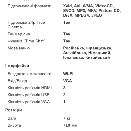
Підтримувані формати
Xvid, AVI, WMA, VideoCD,
SVCD, MP3, MKV, Picture CD,
DivX, MPEG4, JPEG
Підтримка 24p True
Так
Cinema
Таймер сна
Так
Функція "Time Shift"
Так
Мова меню
Російська, Французька,
Англійська, Німецький,
Іспанська, Китайський
Інтерфейси
Бездротові можливості
Wi-Fi
Вхід/Вихід
VGA
Кількість роз'ємів HDMI
3
Кількість роз'ємів USB
2
Кількість роз'ємів VGA
1
Розміри
Вага
7 кг
Висота
710 мм