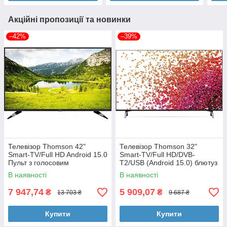
Акційні пропозиції та новинки
–42%
–39%
Телевізор Thomson 42"
Телевізор Thomson 32"
Smart-TV/Full HD Android 15.0
Smart-TV/Full HD/DVB-
Пульт з голосовим
T2/USB (Android 15.0) блютуз
управлінням
+ голосове управління
В наявності
В наявності
7 947,74
5 909,07
₴
₴
13 703 ₴
9 687 ₴
Купити
Купити