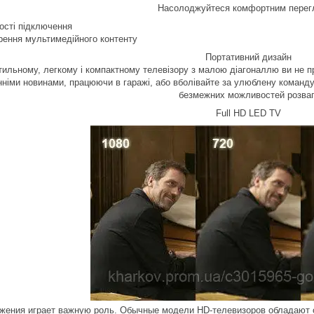
Насолоджуйтеся комфортним перег
ості підключення
рення мультимедійного контенту
Портативний дизайн
ильному, легкому і компактному телевізору з малою діагоналлю ви не п
нніми новинами, працюючи в гаражі, або вболівайте за улюблену команд
безмежних можливостей розваг
Full HD LED TV
ажения играет важную роль. Обычные модели HD-телевизоров обладают