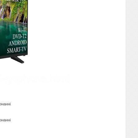
онанні
онанні