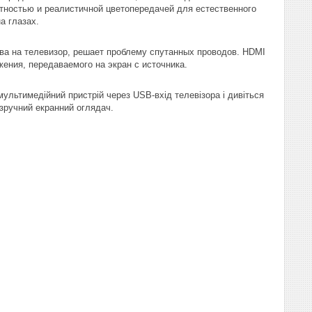
тностью и реалистичной цветопередачей для естественного
а глазах.
тва на телевизор, решает проблему спутанных проводов. HDMI
ения, передаваемого на экран с источника.
ультимедійний пристрій через USB-вхід телевізора і дивіться
 зручний екранний оглядач.