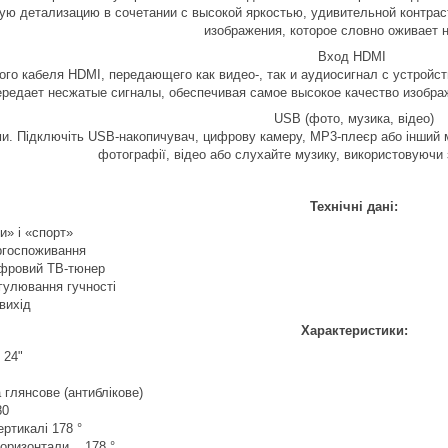
ую детализацию в сочетании с высокой яркостью, удивительной контрас
изображения, которое словно оживает н
Вход HDMI
го кабеля HDMI, передающего как видео-, так и аудиосигнал с устройс
ередает несжатые сигналы, обеспечивая самое высокое качество изображ
USB (фото, музика, відео)
и. Підключіть USB-накопичувач, цифрову камеру, MP3-плеєр або інший м
фотографії, відео або слухайте музику, використовуючи
Технічні дані:
и» і «спорт»
ргоспоживання
ифровий ТВ-тюнер
гулювання гучності
вихід
Характеристики:
 24"
 глянсове (антиблікове)
80
ертикалі 178 °
 горизонтали 178 °