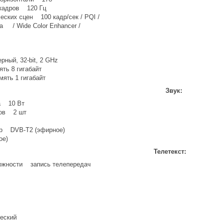
 кадров 120 Гц
еских сцен 100 кадр/сек / PQI /
а / Wide Color Enhancer /
рный, 32-bit, 2 GHz
ть 8 гигaбайт
мять 1 гигaбaйт
Звук:
а 10 Вт
ков 2 шт
р DVB-T2 (эфирное)
ое)
Телетекст:
можности запись телепередач
еский