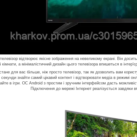
 телевізор відтворює якісне зображення на невеликому екрані. Він досит
ні кімнати, а мінімалістичний дизайн цього телевізора впишеться в інтер
 стане для вас більше, ніж просто телевізор, так як дозволить вам кори
і секунди знайти самий цікавий контент і відтворювати медіа в режимі о
райте в ігри. ОС Android з простим і зручним інтерфейсом дасть можлив
Підключення до мережі Інтернет реалізується завдяки 