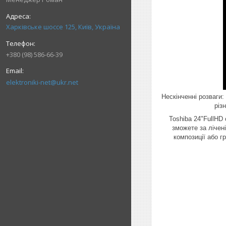
Харківське шоссе 125, Київ, Україна
+380 (98) 586-66-39
elektroniki-net@ukr.net
Нескінченні розваги:
різ
Toshiba 24"FullHD
зможете за лічен
композиції або г