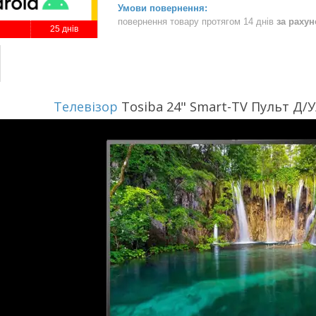
повернення товару протягом 14 днів
за раху
25 днів
Телевізор
Tosiba 24" Smart-TV Пульт Д/