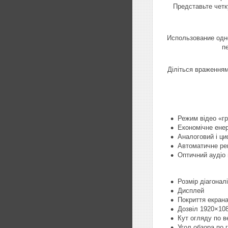
Представьте четк
Использование одно
п
Діліться враженням
Режим відео «гр
Економічне ене
Аналоговий і ц
Автоматичне ре
Оптичний аудіо 
Розмір діагоналі
Дисплей
Покриття екрана
Дозвіл 1920×10
Кут огляду по в
Угол обзора по