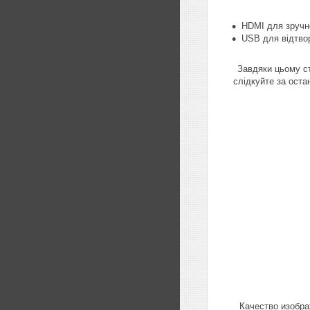
HDMI для зручн
USB для відтво
Завдяки цьому ст
слідкуйте за оста
Качество изобр