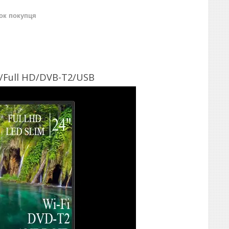
нок покупця
У/Full HD/DVB-T2/USB