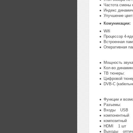
Частота смены
Индекс динамич
Улучшение цвет
Кoмуникaции:
Wifi
Пpoцесcор 4-ядe
Встpoeнная пaмя
Опepативная пa
Мощность звук
Кол-во динами
ТВ тюнеры:
Цифровой тюне
DVB-C (кабельн
Функции и воз
Разъемы:
Входы USB
компонентный
композитный
HDMI 1 шт
Выходы оптич