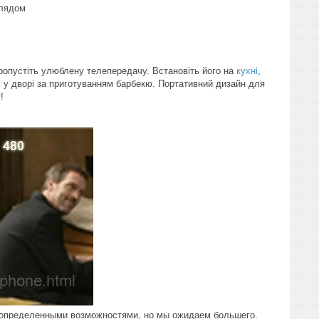
лядом
ропустіть улюблену телепередачу. Встановіть його на
кухні
,
у у дворі за приготуванням барбекю. Портативний дизайн для
!
 определенными возможностями, но мы ожидаем большего.