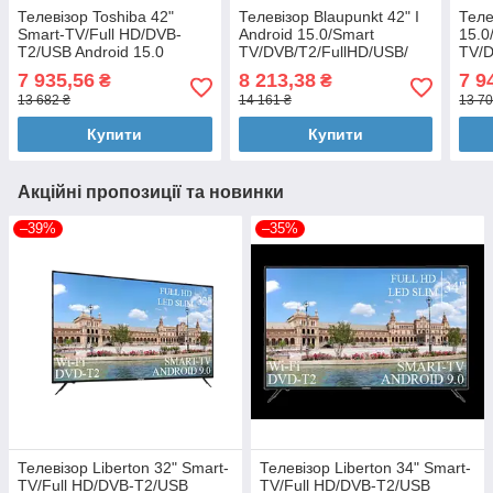
Телевізор Toshiba 42"
Телевізор Blaupunkt 42" I
Теле
Smart-TV/Full HD/DVB-
Android 15.0/Smart
15.0
T2/USB Android 15.0
TV/DVB/T2/FullHD/USB/
TV/D
(1980x1080) блютуз пульт
блют
7 935,56
8 213,38
7 9
₴
₴
13 682 ₴
14 161 ₴
13 70
Купити
Купити
Акційні пропозиції та новинки
–39%
–35%
Телевізор Liberton 32" Smart-
Телевізор Liberton 34" Smart-
TV/Full HD/DVB-T2/USB
TV/Full HD/DVB-T2/USB