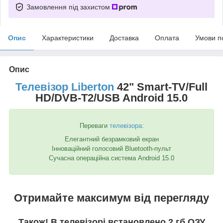
Замовлення під захистом
Опис
Характеристики
Доставка
Оплата
Умови п
Опис
Телевізор Liberton
42" Smart-TV/Full
HD/DVB-T2/USB Android 15.0
Переваги
телевізора
:
Елегантний безрамковий екран
Інноваційний голосовий Bluetooth-пульт
Сучасна операційна система Android 15.0
Отримайте максимум від перегляду
Також! В телевізорі встановлено 2 гб ОЗУ