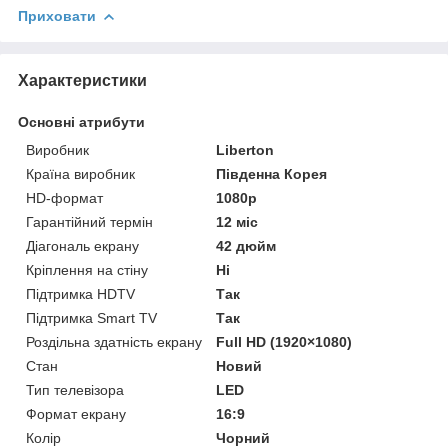
Приховати
Характеристики
Основні атрибути
Виробник
Liberton
Країна виробник
Південна Корея
HD-формат
1080р
Гарантійний термін
12 міс
Діагональ екрану
42 дюйм
Кріплення на стіну
Ні
Підтримка HDTV
Так
Підтримка Smart TV
Так
Роздільна здатність екрану
Full HD (1920×1080)
Стан
Новий
Тип телевізора
LED
Формат екрану
16:9
Колір
Чорний