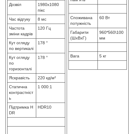
Дозвіл
1980x1080
пікс
Споживана
60 Вт
Час відгуку
8 мс
потужність
Частота
120 Гц
Габарити
960*560\100
зміни кадрів
(ШхВхГ)
мм
Кут огляду
178 °
по вертикалі
Вага
5 кг
Кут огляду
178 °
по
горизонталі
Яскравість
220 кд/м²
Статична
1 000:1
контрастніст
ь
Підтримка H
HDR10
DR