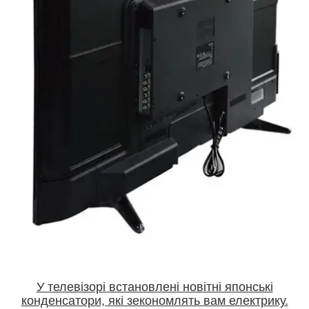
У телевізорі встановлені новітні японські
конденсатори, які зекономлять вам електрику.