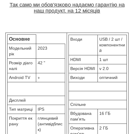
Так само ми обов'язково надаємо гарантію на
наш продукт. на 12 місяців
Основне
Входи
USB / 2 шт /
компонентни
Модельний
2023
й
рік
HDMI
1 шт
Розмір діаго
42 "
налі
Версія HDMI
v 2.0
Android TV
Виходи
оптичний
Дисплей
Спільне
Тип матриці
IPS
Вбудована
16 ГБ
Покриття ек
глянцевий
пам'ять
рану
(антивідблис
Оперативна
2 ГБ
к)
пам'ять