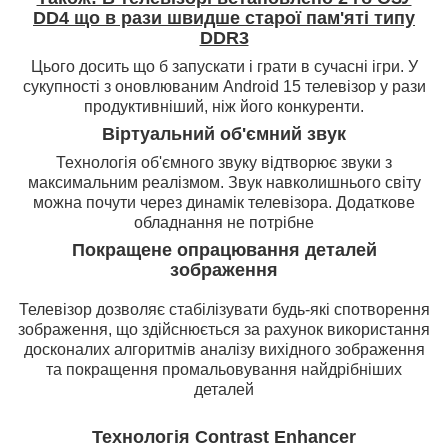
DD4 що в рази швидше старої пам'яті типу
DDR3
Цього досить що б запускати і грати в сучасні ігри. У
сукупності з оновлюваним Android 15 телевізор у рази
продуктивніший, ніж його конкуренти.
Віртуальний об'ємний звук
Технологія об'ємного звуку відтворює звуки з
максимальним реалізмом. Звук навколишнього світу
можна почути через динамік телевізора. Додаткове
обладнання не потрібне
Покращене опрацювання деталей
зображення
Телевізор дозволяє стабілізувати будь-які спотворення
зображення, що здійснюється за рахунок використання
досконалих алгоритмів аналізу вихідного зображення
та покращення промальовування найдрібніших
деталей
Технологія Contrast Enhancer