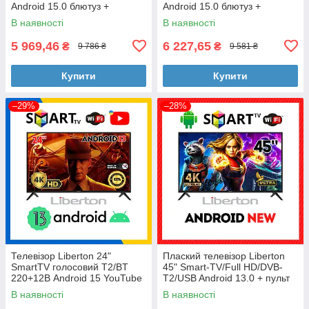
Android 15.0 блютуз +
Android 15.0 блютуз +
голосове управління
голосове управління
В наявності
В наявності
5 969,46
6 227,65
₴
₴
9 786 ₴
9 581 ₴
Купити
Купити
–29%
–28%
Телевізор Liberton 24"
Плаский телевізор Liberton
SmartTV голосовий T2/BT
45" Smart-TV/Full HD/DVB-
220+12В Android 15 YouTube
T2/USB Android 13.0 + пульт
Netflix
ДУ
В наявності
В наявності