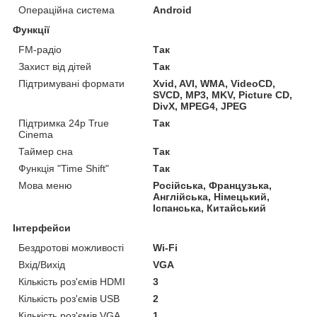
Операційна система
Android
Функції
FM-радіо
Так
Захист від дітей
Так
Підтримувані формати
Xvid, AVI, WMA, VideoCD,
SVCD, MP3, MKV, Picture CD,
DivX, MPEG4, JPEG
Підтримка 24p True
Так
Cinema
Таймер сна
Так
Функція "Time Shift"
Так
Мова меню
Російська, Французька,
Англійська, Німецький,
Іспанська, Китайський
Інтерфейси
Бездротові можливості
Wi-Fi
Вхід/Вихід
VGA
Кількість роз'ємів HDMI
3
Кількість роз'ємів USB
2
Кількість роз'ємів VGA
1