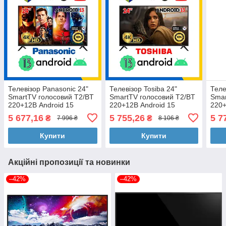
Телевізор Panasonic 24"
Телевізор Tosiba 24"
Теле
SmartTV голосовий T2/BT
SmartTV голосовий T2/BT
Smar
220+12В Android 15
220+12В Android 15
220+
YouTube Netflix
YouTube Netflix
YouT
5 677,16
5 755,26
5 7
₴
₴
7 996 ₴
8 106 ₴
Купити
Купити
Акційні пропозиції та новинки
–42%
–42%