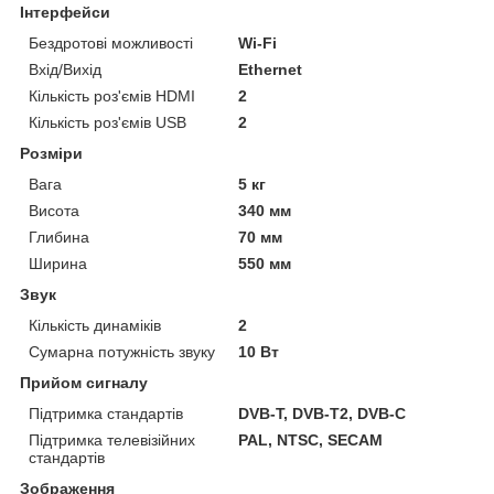
Інтерфейси
Бездротові можливості
Wi-Fi
Вхід/Вихід
Ethernet
Кількість роз'ємів HDMI
2
Кількість роз'ємів USB
2
Розміри
Вага
5 кг
Висота
340 мм
Глибина
70 мм
Ширина
550 мм
Звук
Кількість динаміків
2
Сумарна потужність звуку
10 Вт
Прийом сигналу
Підтримка стандартів
DVB-T, DVB-T2, DVB-C
Підтримка телевізійних
PAL, NTSC, SECAM
стандартів
Зображення