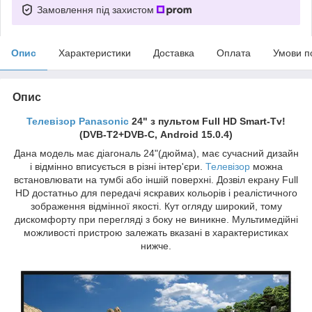
Замовлення під захистом
Опис
Характеристики
Доставка
Оплата
Умови п
Опис
Телевізор Panasonic
24" з пультом Full HD Smart-Tv!
(DVB-T2+DVB-С, Android 15.0.4)
Дана модель має діагональ 24"(дюйма), має сучасний дизайн
і відмінно вписується в різні інтер'єри.
Телевізор
можна
встановлювати на тумбі або іншій поверхні. Дозвіл екрану Full
HD достатньо для передачі яскравих кольорів і реалістичного
зображення відмінної якості. Кут огляду широкий, тому
дискомфорту при перегляді з боку не виникне. Мультимедійні
можливості пристрою залежать вказані в характеристиках
нижче.