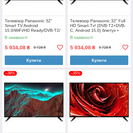
Телевізор Panasonic 32"
Телевізор Panasonic 32" Full
Smart TV Android
HD Smart-Tv! (DVB-T2+DVB-
15.0/WiFi/HD Ready/DVB-T2/
С, Android 15.0) блютуз +
блютуз + голосове
голосове управління
В наявності
В наявності
управління
5 934,08
5 934,08
₴
₴
9 728 ₴
9 728 ₴
Купити
Купити
–39%
–35%