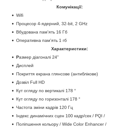
Комунікації:
Wifi
Процесор 4-ядерний, 32-bit, 2 GHz
Вбудована пам'ять 16 Гб
Оперативна пам'ять 1 гб
Характеристики:
Р
азмер діагоналі 24"
Дисплей
Покриття екрана глянсове (антиблікове)
Дозвіл Full HD
Кут огляду по вертикалі 178 °
Кут огляду по горизонталі 178 °
Частота зміни кадрів 120 Гц
Індекс динамічних сцен 100 кадр/сек / PQI /
Поліпшення кольору / Wide Color Enhancer /