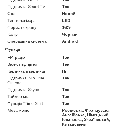
Підтримка Smart TV
Так
Стан
Новий
Тип телевізора
LED
Формат екрану
16:9
Колір
Чорний
Операційна система
Android
Функції
FM-радіо
Так
Захист від дітей
Так
Картинка в картинці
Ні
Підтримка 24p True
Так
Cinema
Підтримка Skype
Так
Таймер сна
Так
Функція "Time Shift"
Так
Мова меню
Російська, Французька,
Англійська, Німецький,
Іспанська, Український,
Китайський