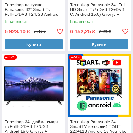
Телевізор на кухню
Телевізор Panasonic 34" Full
Panasonic 32" Smart-Tv
HD Smart-Tv! (DVB-T2+DVB-
FullHD/DVB-T2/USB Android
С, Android 15.0) блютуз +
15.0 блютуз + голосове
голосове управління
В наявності
В наявності
управління
5 923,10
6 152,25
₴
₴
9 710 ₴
9 465 ₴
Купити
Купити
–35%
–29%
Телевізор 34" дюйма смарт
Телевізор Panasonic 24"
тв FullHD/DVB-T2/USB
SmartTV голосовий T2/BT
Android 15.0 блютуз +
220+12В Android 15 YouTube