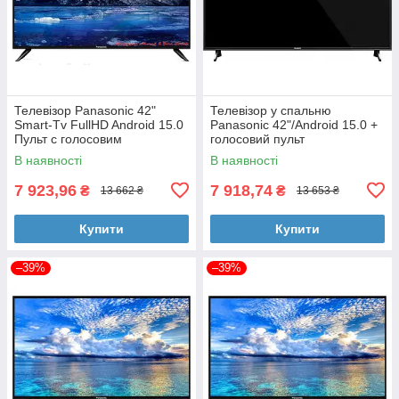
Телевізор Panasonic 42"
Телевізор у спальню
Smart-Tv FullHD Android 15.0
Panasonic 42"/Android 15.0 +
Пульт с голосовим
голосовий пульт
управлінням
SmartTV/FullHD
В наявності
В наявності
7 923,96
7 918,74
₴
₴
13 662 ₴
13 653 ₴
Купити
Купити
–39%
–39%