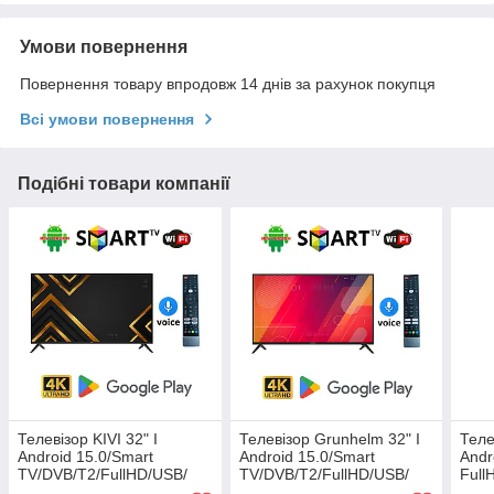
Умови повернення
Повернення товару впродовж 14 днів за рахунок покупця
Всі умови повернення
Подібні товари компанії
Телевізор KIVI 32" I
Телевізор Grunhelm 32" I
Теле
Android 15.0/Smart
Android 15.0/Smart
Andr
TV/DVB/T2/FullHD/USB/
TV/DVB/T2/FullHD/USB/
Full
(1980x1080) блютуз +
(1980x1080) блютуз +
блют