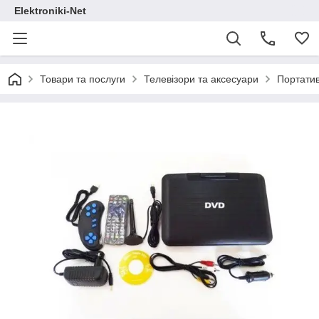
Elektroniki-Net
Товари та послуги
Телевізори та аксесуари
Портатив