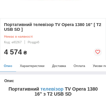
Портативний телевізор TV Opera 1380 16" [ Т2
USB SD ]
Немає в наявності
Код: el0267
Роздріб
4 574
₴
Опис
Характеристики
Доставка
Оплата
Умови п
Опис
Портативний
телевізор
TV Opera 1380
16" з Т2 USB SD