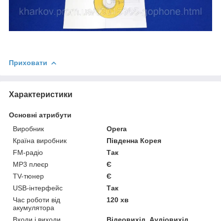
Приховати
Характеристики
Основні атрибути
Виробник
Opera
Країна виробник
Південна Корея
FM-радіо
Так
MP3 плеєр
Є
TV-тюнер
Є
USB-інтерфейс
Так
Час роботи від
120 хв
акумулятора
Входи і виходи
Відеовихід, Аудіовихід