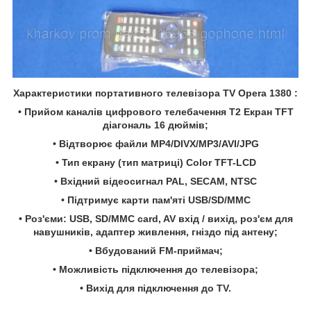
Характеристики портативного телевізора TV Opera 1380 :
• Прийом каналів цифрового телебачення T2 Екран TFT
діагональ 16 дюймів;
• Відтворює файли MP4/DIVX/MP3/AVI/JPG
• Тип екрану (тип матриці) Color TFT-LCD
• Вхідний відеосигнал PAL, SECAM, NTSC
• Підтримує карти пам'яті USB/SD/MMC
• Роз'єми: USB, SD/MMC card, AV вхід / вихід, роз'єм для
навушників, адаптер живлення, гніздо під антену;
• Вбудований FM-приймач;
• Можливість підключення до телевізора;
• Вихід для підключення до TV.