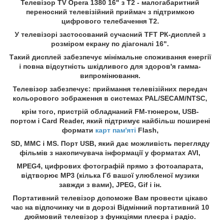
Телевізор TV Opera 1380 16" з T2 - малогабаритний
переносний телевізійний приймач з підтримкою
цифрового телебачення T2.
У телевізорі застосований сучасний TFT РК-дисплей з
розміром екрану по діагоналі 16".
Такий дисплей забезпечує мінімальне споживання енергії
і повна відсутність шкідливого для здоров'я гамма-
випромінювання.
Телевізор забезпечує: приймання телевізійних передач
кольорового зображення в системах PAL/SECAM/NTSC,
крім того, пристрій обладнаний FM-тюнером, USB-
портом і Card Reader, який підтримує найбільш поширені
формати
карт пам'яті
Flash,
SD, MMC і MS. Порт USB, який дає можливість перегляду
фільмів з накопичувача інформації у форматах AVI,
MPEG4, цифрових фотографій прямо з фотоапарата,
відтворює MP3 (кілька Гб вашої улюбленої музики
завжди з вами), JPEG, Gif і ін.
Портативний телевізор допоможе Вам провести цікаво
час на відпочинку чи в дорозі Відмінний портативний 10
дюймовий телевізор з функціями плеєра і радіо.