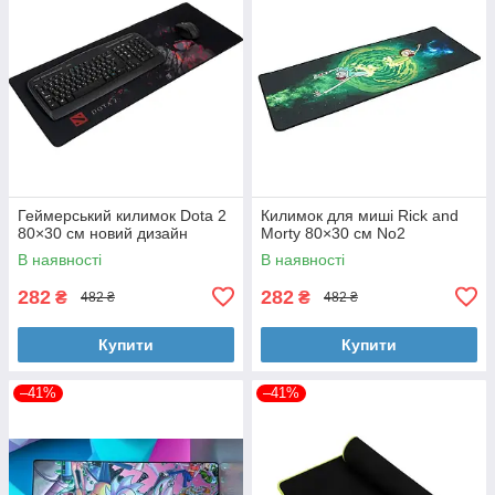
Геймерський килимок Dota 2
Килимок для миші Rick and
80×30 см новий дизайн
Morty 80×30 см No2
В наявності
В наявності
282
282
₴
₴
482 ₴
482 ₴
Купити
Купити
–41%
–41%