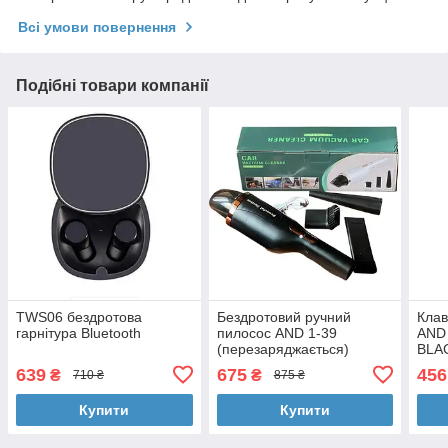
Всі умови повернення
Подібні товари компанії
TWS06 бездротова
Бездротовий ручний
Клав
гарнітура Bluetooth
пилосос AND 1-39
AND 
(перезаряджається)
BLA
639
675
456
₴
₴
710 ₴
875 ₴
Купити
Купити