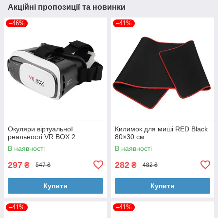
Акційні пропозиції та новинки
–46%
–41%
Окуляри віртуальної
Килимок для миші RED Black
реальності VR BOX 2
80×30 см
В наявності
В наявності
297
282
₴
₴
547 ₴
482 ₴
Купити
Купити
–41%
–41%