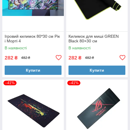
Ігровий килимок 80*30 см Рік
Килимок для миші GREEN
і Морті 4
Black 80×30 см
В наявності
В наявності
282
282
₴
₴
482 ₴
482 ₴
Купити
Купити
–41%
–41%