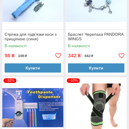
Стрічка для підв'язки коси з
Браслет Черепаха PANDORA
прищіпкою (синя)
WINGS
В наявності
В наявності
98
342
₴
₴
198 ₴
442 ₴
Купити
Купити
–10%
–10%