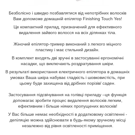
Безболісно і швидко позбавлятися від непотрібних волосків
Вам допоможе домашній епілятор Finishing Touch Yes!
Це компактний прилад, призначений для ефективного
видалення зайвого волосся на всіх ділянках тіла.
Жіночий епілятор-тример виконаний з легкого міцного
пластику і має стильний дизайн.
В комплект входять дві зручні в застосуванні ергономічні
насадки, що виключають роздратування шкіри.
В результаті використання електричного епілятора в домашніх
умовах Ваша шкіра набуває гладкість і шовковистість, при
цьому буде захищена від дрібних порізів/ саден.
Застосування підсвічування на голівці приладу –ця функція
допомагає зробити процес видалення волосків легким,
ефективним і більше ніяких пропущених волосків!
У Вас більше немає необхідності в додатковому освітленні -
депіляцію можна здійснювати в будь-якому зручному місці
незалежно від рівня освітленості приміщення.