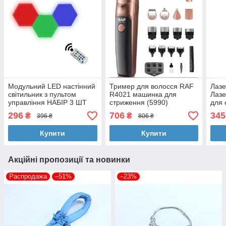
Модульний LED настінний
Тример для волосся RAF
Лазе
світильник з пультом
R4021 машинка для
Лазе
управління НАБІР 3 ШТ
стриження (5990)
для 
РІЗНОКОЛЬОРОВІ
296
706
345
₴
₴
396 ₴
806 ₴
Купити
Купити
Акційні пропозиції та новинки
Распродажа
–51%
–23%