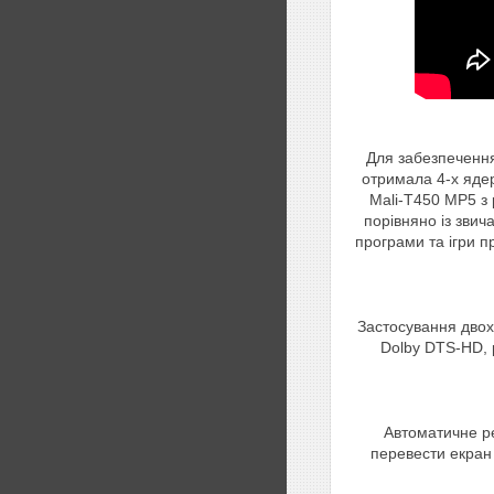
Для забезпечення
отримала 4-х ядер
Mali-T450 MP5 з 
порівняно із зви
програми та ігри п
Застосування двох
Dolby DTS-HD, 
Автоматичне ре
перевести екран 