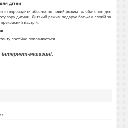
для дітей
рити і впровадити абсолютно новий режим телебачення для
оту зору дитини. Дитячий режим подарує батькам спокій за
 прекрасний настрій.
ак
онтенту постійно поповнюється.
 інтернет-магазині.
ея