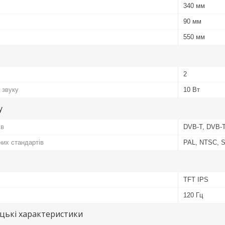
340 мм
90 мм
550 мм
2
 звуку
10 Вт
у
ів
DVB-T, DVB-
них стандартів
PAL, NTSC,
TFT IPS
120 Гц
цькі характеристики