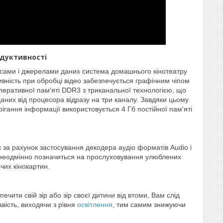
дуктивності
ейсами і джерелами даних система домашнього кінотеатру
вність при обробці відео забезпечується графічним чіпом
еративної пам'яті DDR3 з триканальної технологією, що
них від процесора відразу на три каналу. Завдяки цьому
ігання інформації використовується 4 Гб постійної пам'яті
 за рахунок застосування декодера аудіо форматів Audio і
о неодмінно позначиться на прослуховування улюблених
чих кінокартин.
ити свій зір або зір своєї дитини від втоми, Вам слід
вість, виходячи з рівня
освітлення
, тим самим знижуючи