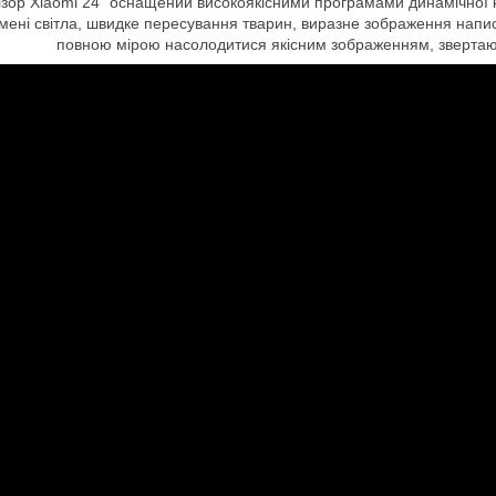
зор Xiaomi 24" оснащений високоякісними програмами динамічної ком
ені світла, швидке пересування тварин, виразне зображення написів
повною мірою насолодитися якісним зображенням, звертаючи 