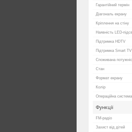
Гарантійний термін
Діагональ екрану
Кріплення на стіну
Наявність LED-підс
Підтримка HDTV
Підтримка Smart TV
Споживана потужні
Стан
Формат екрану
Колір
Операційна система
Функції
FM-радіо
Захист від дітей