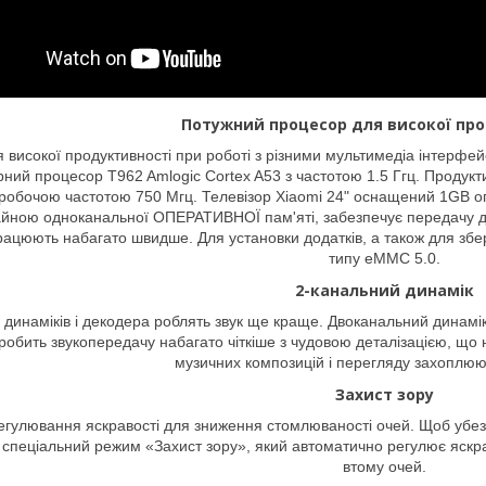
Потужний процесор для високої про
 високої продуктивності при роботі з різними мультимедіа інтерф
ний процесор T962 Amlogic Cortex A53 з частотою 1.5 Ггц. Продукти
робочою частотою 750 Мгц. Телевізор Xiaomi 24" оснащений 1GB оп
чайною одноканальної ОПЕРАТИВНОЇ пам'яті, забезпечує передачу да
рацюють набагато швидше. Для установки додатків, а також для збер
типу eMMC 5.0.
2-канальний динамік
 динаміків і декодера роблять звук ще краще. Двоканальний динамік
робить звукопередачу набагато чіткіше з чудовою деталізацією, щ
музичних композицій і перегляду захоплюю
Захист зору
гулювання яскравості для зниження стомлюваності очей. Щоб убезпеч
спеціальний режим «Захист зору», який автоматично регулює яскра
втому очей.