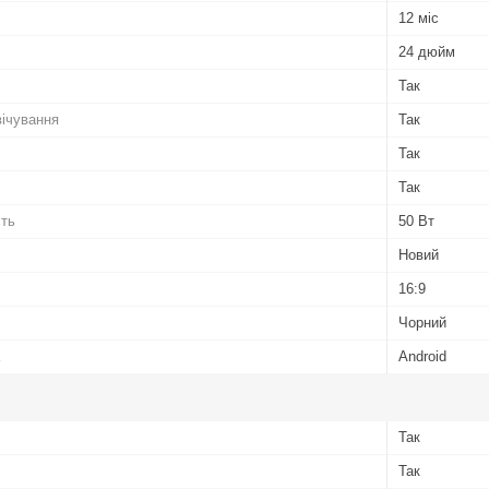
12 міс
24 дюйм
Так
вічування
Так
Так
Так
сть
50 Вт
Новий
16:9
Чорний
Android
Так
Так