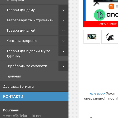
Товари для дому
Автотовари та інструменти
–29%
Товари для дітей
Краса та здоров'я
Товари для відпочинку та
туризму
Гироборды та самокати
Гірлянди
Доставка і оплата
Телевізор
Xiaomi 
КОНТАКТИ
оперативної і пості
⭐⭐⭐⭐⭐🚀Elektroniki-net