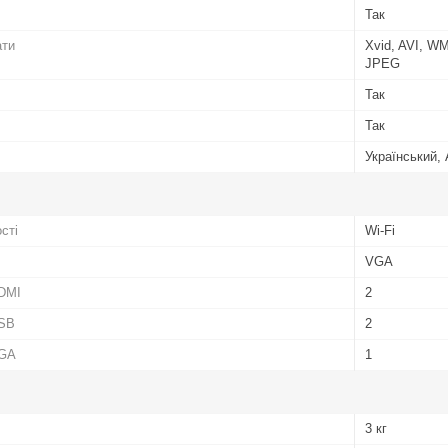
Так
ати
Xvid, AVI, W
JPEG
Так
Так
Український, 
сті
Wi-Fi
VGA
HDMI
2
USB
2
VGA
1
3 кг