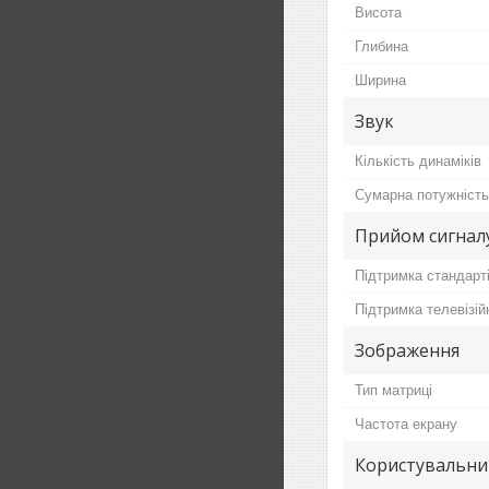
Висота
Глибина
Ширина
Звук
Кількість динаміків
Сумарна потужність
Прийом сигнал
Підтримка стандарт
Підтримка телевізій
Зображення
Тип матриці
Частота екрану
Користувальни