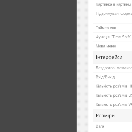
Картинка в картинці
Підтримувані форм
Таймер сна
Функція "Time Shift"
Мова меню
Інтерфейси
Бездротові можливо
Вхід/Вихід
Кількість роз'ємів 
Кількість роз'ємів 
Кількість роз'ємів 
Розміри
Вага