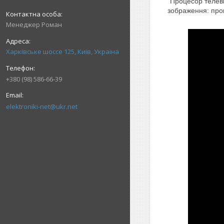
Процесор телеві
зображення: пром
Менеджер Роман
Харківське шоссе 125, Київ, Україна
+380 (98) 586-66-39
elektroniki-net@ukr.net