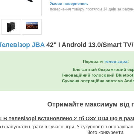
повернення товару протягом 14 днів
за раху
Телевізор JBA
42" I Android 13.0/Smart TV
Переваги
телевізора
:
Елегантний безрамковий ек
Інноваційний голосовий Bluetoot
Сучасна операційна система Andr
Отримайте максимум від 
! В телевізорі встановлено 2 гб ОЗУ DD4 що в ра
б запускати і грати в сучасні ігри. У сукупності з оновлюва
його конкуренти.