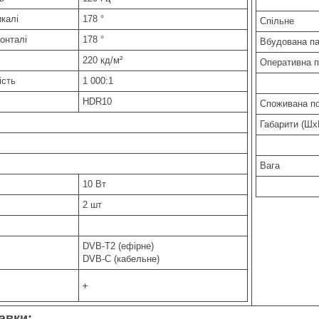
икалі
178 °
Спільне
онталі
178 °
Вбудована п
220 кд/м²
Оперативна п
ість
1 000:1
HDR10
Споживана по
Габарити (Шх
Вага
10 Вт
2 шт
DVB-T2 (ефірне)
DVB-C (кабельне)
авки: