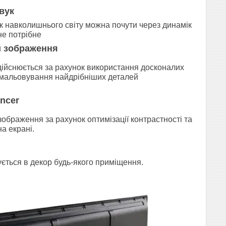
вук
ук навколишнього світу можна почути через динамік
не потрібне
й зображення
здійснюється за рахунок використання досконалих
омальовування найдрібніших деталей
ancer
ображення за рахунок оптимізації контрастності та
а екрані.
ється в декор будь-якого приміщення.