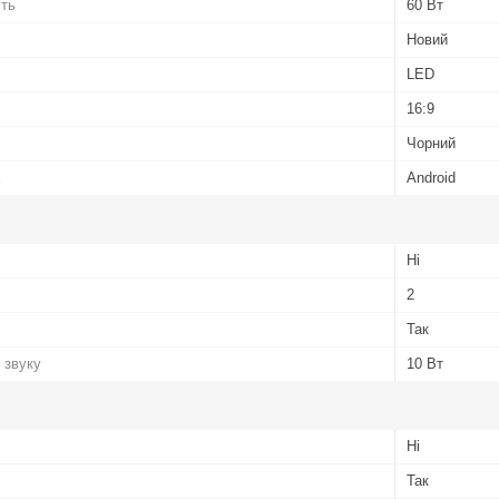
сть
60 Вт
Новий
LED
16:9
Чорний
Android
Ні
2
Так
 звуку
10 Вт
Ні
Так