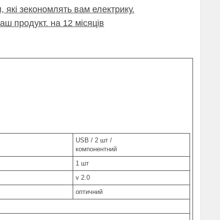
и, які зекономлять вам електрику.
аш продукт. на 12 місяців
USB / 2 шт /
компонентний
1 шт
v 2.0
оптичний