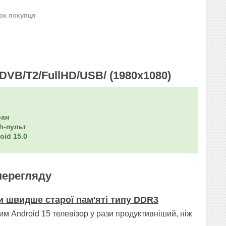
нок покупця
/DVB/T2/FullHD/USB/ (1980x1080)
ран
h-пульт
oid 15.0
перегляду
зи швидше старої пам'яті типу DDR3
ним Android 15 телевізор у рази продуктивніший, ніж