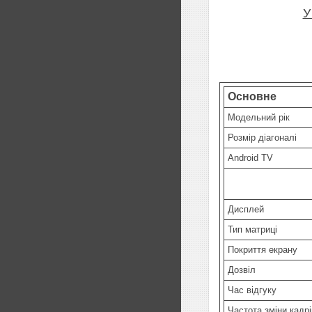
У
Основне
Модельний рік
Розмір діагоналі
Android TV
Дисплей
Тип матриці
Покриття екрану
Дозвіл
Час відгуку
Частота зміни кадрі