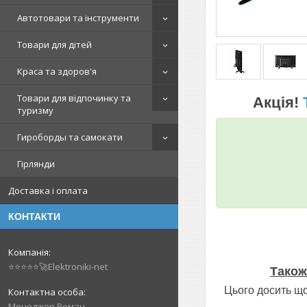
Автотовари та інструменти
Товари для дітей
Краса та здоров'я
Товари для відпочинку та
Акція!
туризму
Гироборды та самокати
Гірлянди
Доставка і оплата
КОНТАКТИ
⭐⭐⭐⭐⭐🚀Elektroniki-net
Також
Цього досить що 
Менеджер Роман