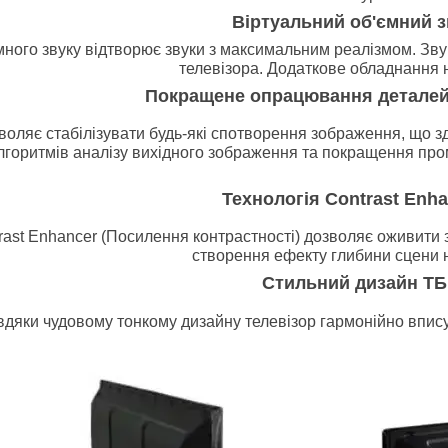
Віртуальний об'ємний з
много звуку відтворює звуки з максимальним реалізмом. Зв
телевізора. Додаткове обладнання 
Покращене опрацювання детале
воляє стабілізувати будь-які спотворення зображення, що 
лгоритмів аналізу вихідного зображення та покращення пр
Технологія Contrast Enh
rast Enhancer (Посилення контрастності) дозволяє оживити з
створення ефекту глибини сцени н
Стильний дизайн ТБ
вдяки чудовому тонкому дизайну телевізор гармонійно впису