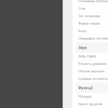
Споживана потужні
Стан
Тип телевізора
Формат екрану
Колір
Операційна система
Звук
Dolby Digital
Кількість динаміків
Об'ємне звучання
Сумарна потужність
Функції
FM-радіо
Захист від дітей