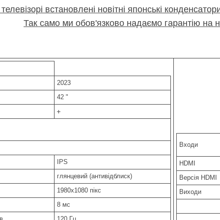
 телевізорі встановлені новітні японські конденсатор
Так само ми обов'язково надаємо гарантію на н
2023
42 "
Входи
IPS
HDMI
глянцевий (антивідблиск)
Версія HDMI
1980x1080 пікс
Виходи
8 мс
в
120 Гц