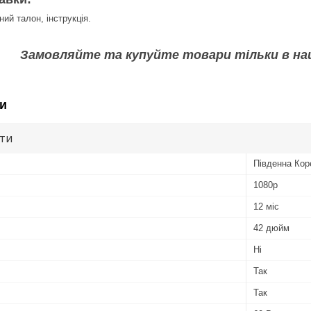
ний талон, інструкція.
Замовляйте та купуйте товари тільки в на
и
ути
Південна Кор
1080р
12 міс
42 дюйм
Ні
Так
Так