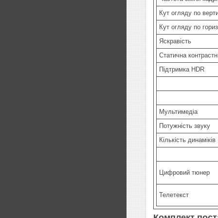
Кут огляду по верт
Кут огляду по гориз
Яскравість
Статична контрастн
Підтримка HDR
Мультимедіа
Потужність звуку
Кількість динаміків
Цифровий тюнер
Телетекст
Комплект пост