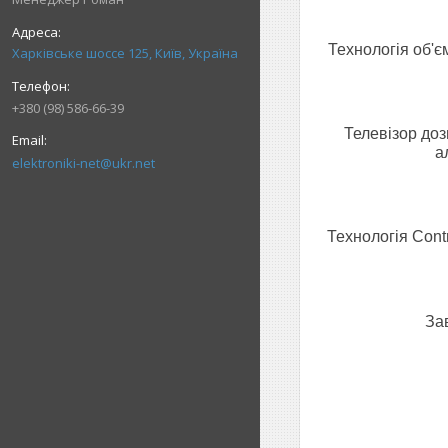
Технологія об'є
Харківське шоссе 125, Київ, Україна
+380 (98) 586-66-39
Телевізор доз
а
elektroniki-net@ukr.net
Технологія Cont
За