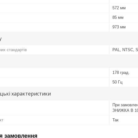
572 мм
85 мм
973 мм
у
них стандартів
PAL, NTSC,
178 град.
50 Гц
цькі характеристики
При замовлен
ЗНИЖКА В 1
кт
Так
я замовлення