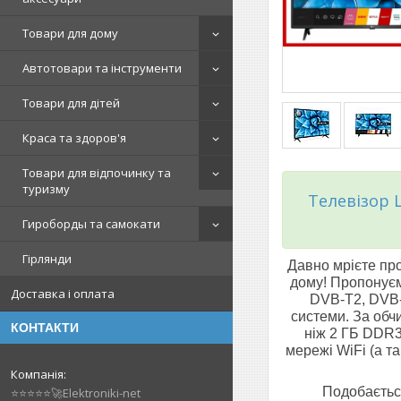
Товари для дому
Автотовари та інструменти
Товари для дітей
Краса та здоров'я
Товари для відпочинку та
туризму
Телевізор 
Гироборды та самокати
Гірлянди
Давно мрієте про
дому! Пропонуєм
Доставка і оплата
DVB-T2, DVB-
системи. За обч
КОНТАКТИ
ніж 2 ГБ DDR3)
мережі WiFi (а т
Подобається
⭐⭐⭐⭐⭐🚀Elektroniki-net