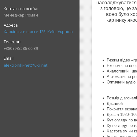
насолоджуватися 
з головою, це з
воно було хо
Менеджер Роман
картинку якос
Харківське шоссе 125, Київ, Україна
+380 (98) 586-66-39
Режим відео «гр
elektroniki-net@ukr.net
Економічне ене
Аналоговий і ц
Автоматичне ре
Оптичний аудіо 
Розмір діагоналі
Дисплей
Покриття екрана
Дозвіл 1920×10
Кут огляду по в
Кут огляду по г
Частота зміни к
Індекс динамічн