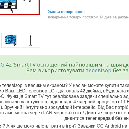
повернення товару протягом 14 днів
за раху
LG
42"SmartTV оснащений найновішим та швидки
Вам використовувати
телевізор
без за
 телевізорі з великим екраном? У нас ви можете купити так
о Вам, LED телевізор LG - діагональ 42 дюйма, вбудована ф
C. Функція Smart TV тут реалізована завдяки спеціально а
ислювальну потужність відповідає 4 ядерний процесор і 1 Г
. Зручний і інтуїтивно зрозумілий інтерфейс. Від Вас потрі
ак само можна через LAN мережа) і все! Дивіться через інте
дивитися телепередачі без ан
? А як ще можливість грати в ігри? Завдяки ОС Android на 