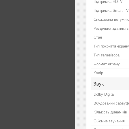
Підтримка HDTV
Підтримка Smart TV
Споживана потужні
Роздільна здатність
Стан
Тип покриття екрану
Тип телевізора
Формат екрану
Колір
Звук
Dolby Digital
Вбудований сабвуф
Кількість динаміків
Об'ємне звучання