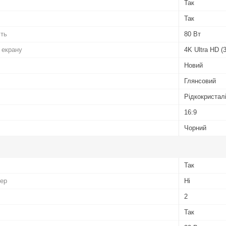
Так
Так
сть
80 Вт
 екрану
4K Ultra HD (
Новий
Глянсовий
Рідкокристал
16:9
Чорний
Так
ер
Ні
2
Так