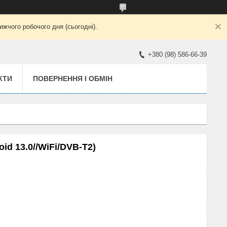
жчого робочого дня (сьогодні).
+380 (98) 586-66-39
КТИ
ПОВЕРНЕННЯ І ОБМІН
id 13.0//WiFi/DVB-T2)