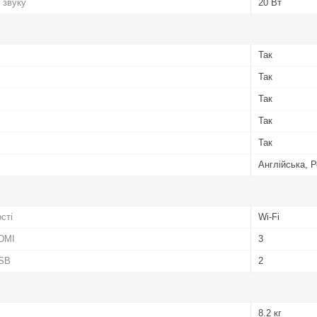
 звуку
20 Вт
Так
Так
Так
Так
Так
Англійська, Р
сті
Wi-Fi
HDMI
3
USB
2
8.2 кг