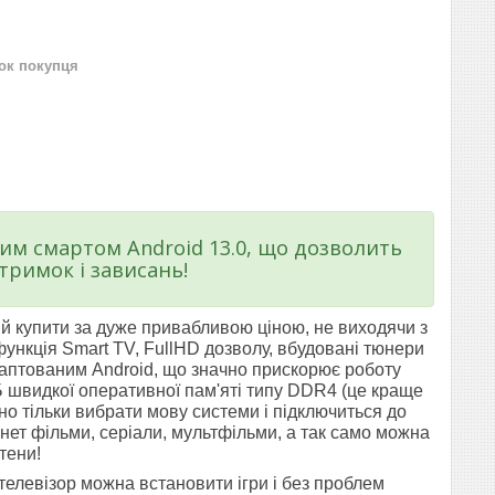
нок покупця
м смартом Android 13.0, що дозволить
тримок і зависань!
ий купити за дуже привабливою ціною, не виходячи з
ункція Smart TV, FullHD дозволу, вбудовані тюнери
даптованим Android, що значно прискорює роботу
Б швидкої оперативної пам'яті типу DDR4 (це краще
бно тільки вибрати мову системи і підключиться до
рнет фільми, серіали, мультфільми, а так само можна
тени!
телевізор можна встановити ігри і без проблем