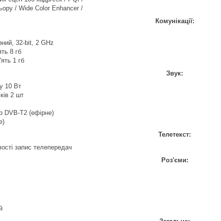
ору / Wide Color Enhancer /
Комунікації:
ний, 32-bit, 2 GHz
ть 8 гб
ять 1 гб
Звук:
у 10 Вт
ків 2 шт
 DVB-T2 (ефірне)
е)
Телетекст:
вості запис телепередач
Роз'єми:
й