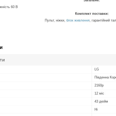
Загальне:
жність 60 В
Комплект поставки:
Пульт, ніжки,
блок живлення
, гарантійний тал
и
ути
LG
Південна Кор
2160p
12 міс
43 дюйм
Ні