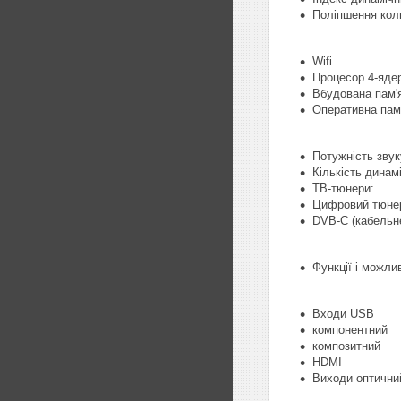
Поліпшення коль
Wifi
Процесор 4-ядер
Вбудована пам'я
Оперативна пам'
Потужність звук
Кількість динамі
ТВ-тюнери:
Цифровий тюнер
DVB-C (кабельн
Функції і можли
Входи USB
компонентний
композитний
HDMI
Виходи оптични