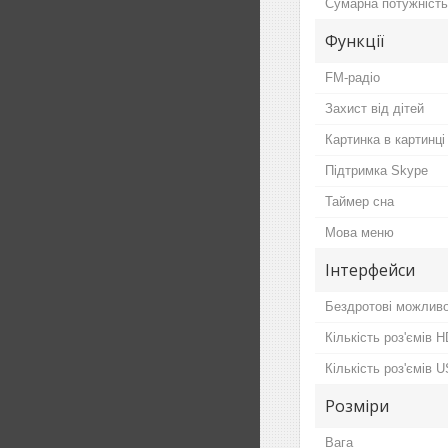
Сумарна потужність
Функції
FM-радіо
Захист від дітей
Картинка в картинці
Підтримка Skype
Таймер сна
Мова меню
Інтерфейси
Бездротові можливо
Кількість роз'ємів 
Кількість роз'ємів 
Розміри
Вага