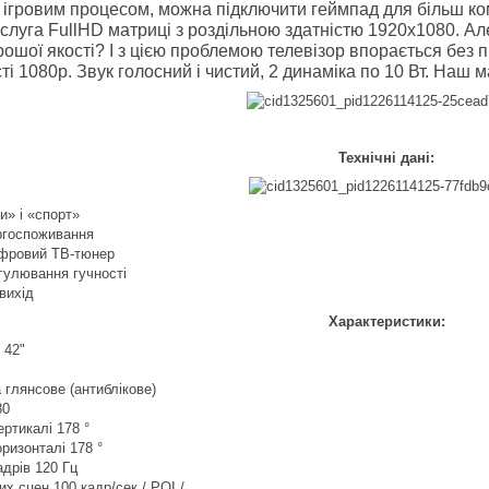
ігровим процесом, можна підключити геймпад для більш ком
аслуга FullHD матриці з роздільною здатністю 1920х1080. Ал
рошої якості? І з цією проблемою телевізор впорається без
ті 1080p. Звук голосний і чистий, 2 динаміка по 10 Вт. Наш м
Технічні дані:
и» і «спорт»
ргоспоживання
ифровий ТВ-тюнер
гулювання гучності
вихід
Характеристики:
 42"
 глянсове (антиблікове)
80
ертикалі 178 °
оризонталі 178 °
адрів 120 Гц
их сцен 100 кадр/сек / PQI /