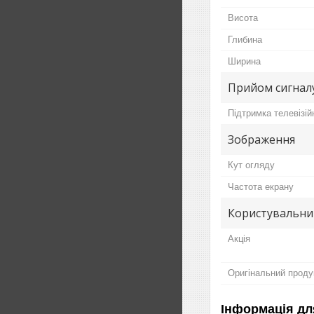
Висота
Глибина
Ширина
Прийом сигнал
Підтримка телевізій
Зображення
Кут огляду
Частота екрану
Користувальни
Акція
Оригінальний проду
Інформація дл