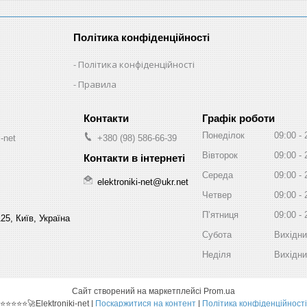
Політика конфіденційності
Політика конфіденційності
Правила
Графік роботи
Понеділок
09:00
-net
+380 (98) 586-66-39
Вівторок
09:00
Середа
09:00
elektroniki-net@ukr.net
Четвер
09:00
Пʼятниця
09:00
25, Київ, Україна
Субота
Вихідн
Неділя
Вихідн
Сайт створений на маркетплейсі
Prom.ua
⭐⭐⭐⭐⭐🚀Elektroniki-net |
Поскаржитися на контент
|
Політика конфіденційності