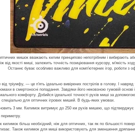
оптичних мишок вважають килим принципово непотрібним і вибирають або 
іж від якості миші, залежить точність позиціювання курсору, м'якість ходу
Останнє буває особливо важливо для комп'ютерних ігор, роботи з о
 від тріумфу, — це п'ять ідеально вивірених пострілів в голову. І навря
ромахи в смертоносні попадання. Завдяки його нековзною гумовій основі
мального комфорту. Добийся ідеальної точності рухів миші за допомого
 спеціально для оптичних ігрових мишей. В будь-яких умовах.
овить 3 мм. Килимок витримує до 250 км рухів мишею, що підтверджує й
 периметру.
 килимок більш необхідний, ніж для оптичних, так як по більшості пове
слизає. Також килимок для миші використовують для зменшення дряпанн