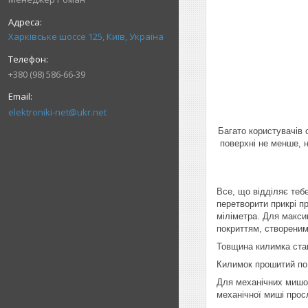
Харківське шоссе 125, Київ, Україна
+380 (98) 586-66-39
elektroniki-net@ukr.net
Багато користувачів 
поверхні не менше, н
Все, що відділяє тебе
перетворити прикрі п
міліметра. Для макси
покриттям, створеним
Товщина килимка стан
Килимок прошитий по
Для механічних мишок
механічної миші про