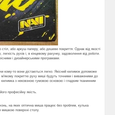
стіл, або аркуш паперу, або дешеве покриття. Однак від якості
, легкість рухів і, в кінцевому рахунку, задоволення від роботи.
фісними і дизайнерськими програмами.
д чи кому-то вони дістаються легко. Якісний килимок допоможе
 і м'якому покриттю руху миші будуть точними і виваженими до
ю килимка з нековзною гумовою основою і гладким тканинним
ого професійну якість.
рхонь, на яких оптична миша працює без проблем, кулька
я мишкою поверхні столу.