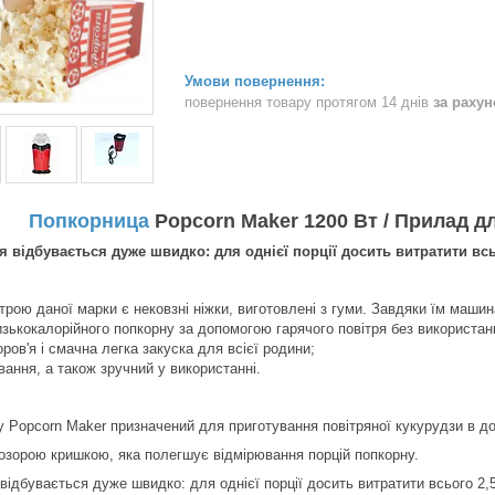
повернення товару протягом 14 днів
за раху
Попкорница
Popcorn Maker 1200 Вт / Прилад д
 відбувається дуже швидко: для однієї порції досить витратити всь
рою даної марки є нековзні ніжки, виготовлені з гуми. Завдяки їм машина 
зькокалорійного попкорну за допомогою гарячого повітря без використан
ров'я і смачна легка закуска для всієї родини;
ання, а також зручний у використанні.
 Popcorn Maker призначений для приготування повітряної кукурудзи в д
зорою кришкою, яка полегшує відмірювання порцій попкорну.
відбувається дуже швидко: для однієї порції досить витратити всього 2,