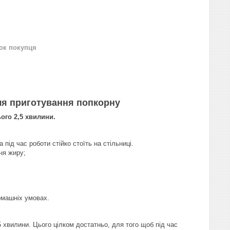
нок покупця
ля приготування попкорну
ого 2,5 хвилини.
під час роботи стійко стоїть на стільниці.
ня жиру;
омашніх умовах.
5 хвилини. Цього цілком достатньо, для того щоб під час