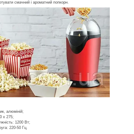
отувати смачний і ароматний попкорн.
ик, алюміній;
0 х 275;
жність: 1200 Вт;
уга: 220-50 Гц.