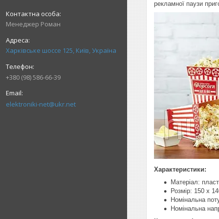
рекламної паузи приг
Менеджер Роман
Харківське шоссе 125, Київ, Україна
+380 (98) 586-66-39
elektroniki-net@ukr.net
Характеристики:
Матеріал: пласт
Розмір: 150 х 14
Номінальна поту
Номінальна напр