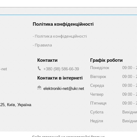
Політика конфіденційності
Політика конфіденційності
Правила
Графік роботи
Понеділок
09:00
-net
+380 (98) 586-66-39
Вівторок
09:00
Середа
09:00
elektroniki-net@ukr.net
Четвер
09:00
Пʼятниця
09:00
25, Київ, Україна
Субота
Вихідн
Неділя
Вихідн