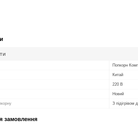
и
ути
Попкорн Комп
Китай
220 В
Новий
опкорну
З підігрівом 
я замовлення