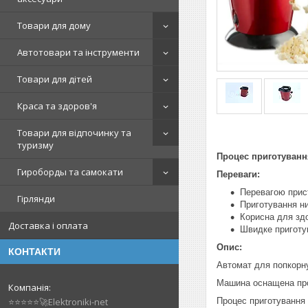
Товари для дому
Автотовари та інструменти
Товари для дітей
Краса та здоров'я
Товари для відпочинку та
туризму
Процес приготування
Гироборды та самокати
Переваги:
Перевагою прист
Гірлянди
Приготування ни
Корисна для здо
Доставка і оплата
Швидке приготув
Опис:
КОНТАКТИ
Автомат для попкорну
Машина оснащена про
Процес приготування 
⭐⭐⭐⭐⭐🚀Elektroniki-net