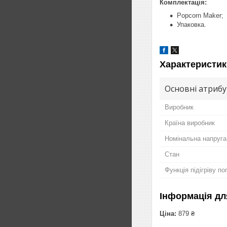
Комплектація:
Popcorn Maker;
Упаковка.
Характеристик
Основні атриб
Виробник
Країна виробник
Номінальна напруга
Стан
Функція підігріву п
Інформація дл
Ціна:
879 ₴