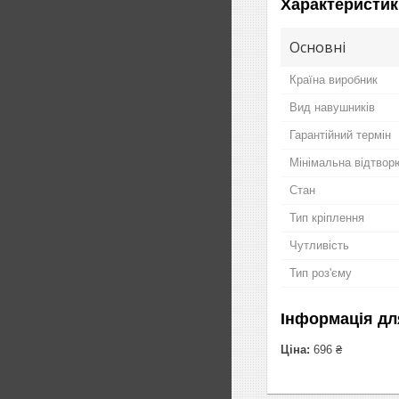
Характеристик
Основні
Країна виробник
Вид навушників
Гарантійний термін
Мінімальна відтвор
Стан
Тип кріплення
Чутливість
Тип роз'єму
Інформація дл
Ціна:
696 ₴