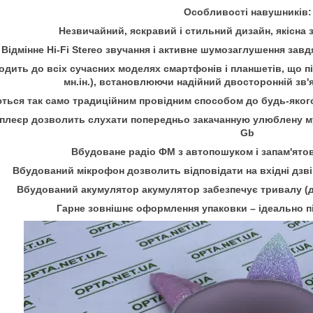
Особливості навушників:
Незвичайний, яскравий і стильний дизайн, якісна з
Відмінне Hi-Fi Stereo звучання і активне шумозаглушення зав
одить до всіх сучасних моделях смартфонів і планшетів, що пі
мн.ін.), встановлюючи надійний двосторонній зв
ться так само традиційним провідним способом до будь-якого
леєр дозволить слухати попередньо закачанную улюблену музи
Gb
Вбудоване радіо ФМ з автопошуком і запам'ято
Вбудований мікрофон дозволить відповідати на вхідні дзві
Вбудований акумулятор акумулятор забезпечує тривалу (до
Гарне зовнішнє оформлення упаковки – ідеально пі