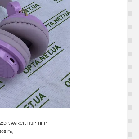
A2DP, AVRCP, HSP, HFP
000 Гц