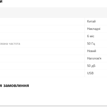
и
Китай
Накладні
6 міс
ювана частота
50 Гц
Новий
Наголов'я
50 дБ
USB
я замовлення