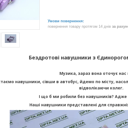
повернення товару протягом 14 днів
за раху
Бездротові навушники з Єдинорого
Музика, зараз вона оточує нас
стаємо навушники, сівши в автобус, йдемо по місту, нас
відволікаючи колег.
І що б ми робили без навушників? Адже с
Наші навушники представлені для справжніх