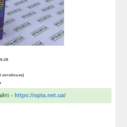
N-28
і китайська)
а
йті -
https://opta.net.ua/