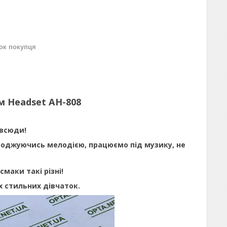
нок покупця
м Headset AH-808
 всюди!
олоджуючись мелодією, працюємо під музику, не
маки такі різні!
 стильних дівчаток.