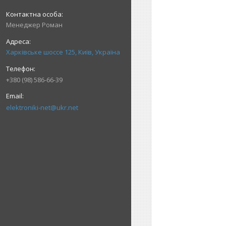
Менеджер Роман
Харківське шоссе 125, Київ, Україна
+380 (98) 586-66-39
elektroniki-net@ukr.net