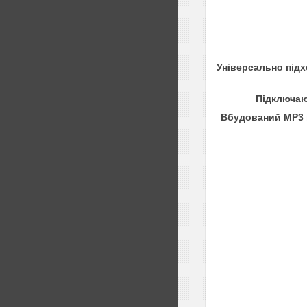
Універсально підх
Підключаю
Вбудований MP3 п