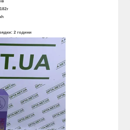
ів
182г
ah
рядки: 2 години