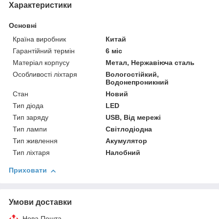
Характеристики
Основні
Країна виробник
Китай
Гарантійний термін
6 міс
Матеріал корпусу
Метал, Нержавіюча сталь
Особливості ліхтаря
Вологостійкий,
Водонепроникний
Стан
Новий
Тип діода
LED
Тип заряду
USB, Від мережі
Тип лампи
Світлодіодна
Тип живлення
Акумулятор
Тип ліхтаря
Налобний
Приховати
Умови доставки
Нова Пошта