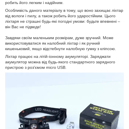
робить його легким і надійним.
Особливість даного матеріалу в тому, що воно захищає ліхтар
від вологи і пилу, а також робить його ударостійким. Цього
ліхтаря не страшні будь-які погодні умови: будьте впевнені –
він Вас не підведе!
Завдяки своїм маленьким розмірам, дуже зручний. Може
використовуватися як налобний ліхтар і як ручний
кишеньковий, якщо відстебнути налобную гумку з кліпсою.
Ліхтар працює на літій-іонному акумуляторі. Заряджати
акумулятор можна від будь-якого стандартного зарядного
пристрою з роз'ємом micro USB.