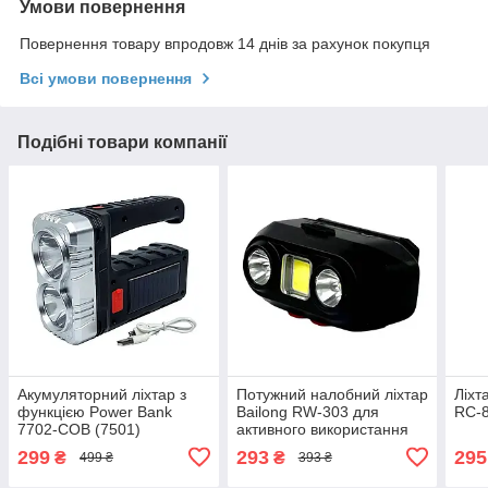
Умови повернення
Повернення товару впродовж 14 днів за рахунок покупця
Всі умови повернення
Подібні товари компанії
Акумуляторний ліхтар з
Потужний налобний ліхтар
Ліхт
функцією Power Bank
Bailong RW-303 для
RC-8
7702-COB (7501)
активного використання
299
293
295
₴
₴
499 ₴
393 ₴