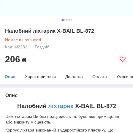
Налобний ліхтарик X-BAIL BL-872
Немає в наявності
Код: el2282
Роздріб
206
₴
Опис
Характеристики
Доставка
Оплата
Умови п
Опис
Налобний
ліхтарик
X-BAIL BL-872
Цим ліхтарем Ви без праці висвітліть будь-яке приміщення
або відкриту місцевість.
Корпус ліхтаря виконаний з ударостійкого пластику, що