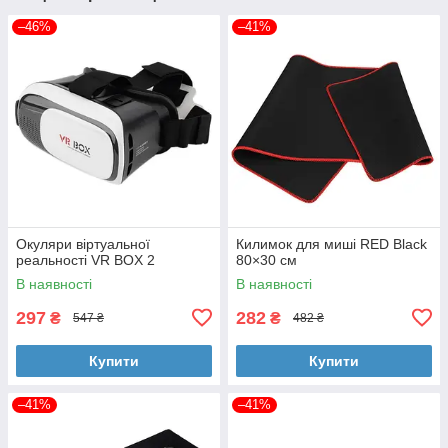
–46%
–41%
Окуляри віртуальної
Килимок для миші RED Black
реальності VR BOX 2
80×30 см
В наявності
В наявності
297
282
₴
₴
547 ₴
482 ₴
Купити
Купити
–41%
–41%