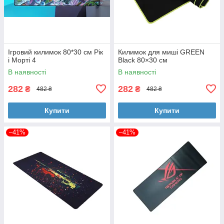
Ігровий килимок 80*30 см Рік
Килимок для миші GREEN
і Морті 4
Black 80×30 см
В наявності
В наявності
282
282
₴
₴
482 ₴
482 ₴
Купити
Купити
–41%
–41%