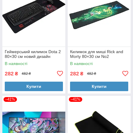
Геймерський килимок Dota 2
Килимок для миші Rick and
80×30 см новий дизайн
Morty 80×30 см No2
В наявності
В наявності
282
282
₴
₴
482 ₴
482 ₴
Купити
Купити
–41%
–41%