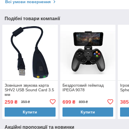
Всі умови повернення
Подібні товари компанії
Зовнішня звукова карта
Бездротовий геймпад
Ігро
SHV2 USB Sound Card 3.5
IPEGA 9078
Sph
мм
259
699
385
₴
₴
359 ₴
899 ₴
Купити
Купити
Акційні пропозиції та новинки