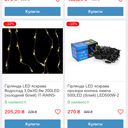
Купити
Купити
–10%
–10%
Гірлянда LED яскрава
Гірлянда LED яскрава
Водоспад 3,0мХ0,8м 200LED
прозора конічна лампа
(холодний білий) IT-RAINS-
500LED (білий) LED500W-2
200-W (прозорий провід)
(чорний провід)
В наявності
В наявності
205,20
270
₴
₴
228 ₴
300 ₴
Купити
Купити