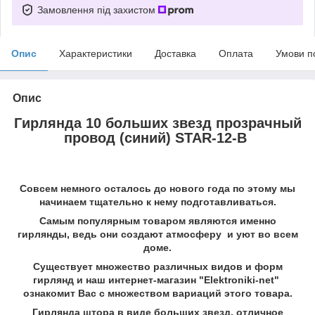
Замовлення під захистом
Опис
Характеристики
Доставка
Оплата
Умови п
Опис
Гирлянда 10 больших звезд прозрачный
провод (синий) STAR-12-B
Совсем немного осталось до нового года по этому мы
начинаем тщательно к нему подготавливаться.
Самым популярным товаром являются именно
гирлянды, ведь они создают атмосферу и уют во всем
доме.
Существует множество различных видов и форм
гирлянд и наш интернет-магазин "Elektroniki-net"
ознакомит Вас с множеством вариаций этого товара.
Гирлянда штора в виде больших звезд, отличное