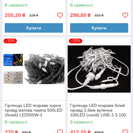
200-M (прозорий провід)
В наявності
В наявності
205,20
298,80
₴
₴
228 ₴
332 ₴
Купити
Купити
–10%
–10%
Гірлянда LED яскрава чорна
Гірлянда LED яскрава білий
провід матова лампа 500LED
провід 3,3мм вулична
(білий) LED500W-3
100LED (синій) LINE-3.3-100-
B-1
В наявності
В наявності
270
412,20
₴
₴
300 ₴
458 ₴