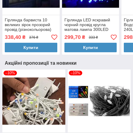
Гірлянда барвиста 10
Гірлянда LED яскравий
Гірл
великих зірок прозорий
чорний провід кругла
Водо
провід (різнокольорова)
матова лампа 300LED
240L
STAR-12-M
(синій) LED300B-10
240-
338,40
299,70
298
₴
₴
376 ₴
333 ₴
Купити
Купити
Акційні пропозиції та новинки
–10%
–10%