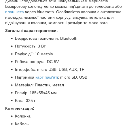
дизайн і сподобається всім шанувальникам мерисесів
Бездротову колонку легко можна під'єднати до телефона або
планшета
через bluetooth. Особливістю колонки є антиковзна
накладка нижньої частини корпусу, висувна петелька для
підвішування колонки, компактні розміри та мала вага.
Загальні характеристики:
Бездротова технологія: Bluetooth
Потужність: 3 Вт
Радіус дії: 10 метрів
Робоча напруга: DC 5V
Інтерфейс: micro USB, USB, AUX, TF
Підтримка
карт пам'яті
: micro SD, USB
Матеріал: Пластик, метал
Розмір: 185x55x45 мм
Вага: 325 г.
Комплектація:
Колонка
Кабель