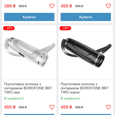
389
455
₴
₴
500 ₴
555 ₴
Купити
Купити
–18%
–18%
Портативна колонка з
Портативна колонка з
ліхтариком BOROFONE BR7
ліхтариком BOROFONE BR7
TWS сіра
TWS чорна
В наявності
В наявності
455
455
₴
₴
555 ₴
555 ₴