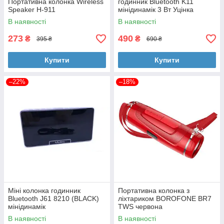
Портативна колонка Wireless
годинник Bluetooth K11
Speaker H-911
мінідинамік 3 Вт Уцінка
В наявності
В наявності
273
490
₴
₴
395 ₴
690 ₴
Купити
Купити
–22%
–18%
Міні колонка годинник
Портативна колонка з
Bluetooth J61 8210 (BLACK)
ліхтариком BOROFONE BR7
мінідинамік
TWS червона
В наявності
В наявності