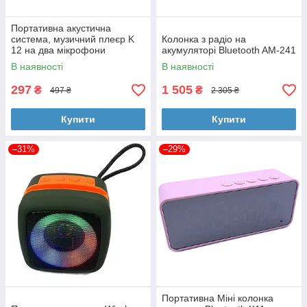
Портативна акустична
система, музичний плеєр K
Колонка з радіо на
12 на два мікрофони
акумуляторі Bluetooth AM-241
В наявності
В наявності
297
1 505
₴
₴
497 ₴
2 305 ₴
Купити
Купити
–31%
–29%
Портативна Міні колонка