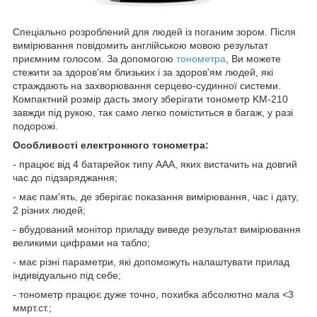
Спеціально розроблений для людей із поганим зором. Після
вимірювання повідомить англійською мовою результат
приємним голосом. За допомогою
тонометра
, Ви можете
стежити за здоров'ям близьких і за здоров'ям людей, які
страждають на захворювання серцево-судинної системи.
Компактний розмір дасть змогу зберігати тонометр KM-210
завжди під рукою, так само легко поміститься в багаж, у разі
подорожі.
Особливості електронного тонометра:
- працює від 4 батарейок типу ААА, яких вистачить на довгий
час до підзаряджання;
- має пам'ять, де зберігає показання вимірювання, час і дату,
2 різних людей;
- вбудований монітор приладу виведе результат вимірювання
великими цифрами на табло;
- має різні параметри, які допоможуть налаштувати прилад
індивідуально під себе;
- тонометр працює дуже точно, похибка абсолютно мала <3
ммрт.ст.;