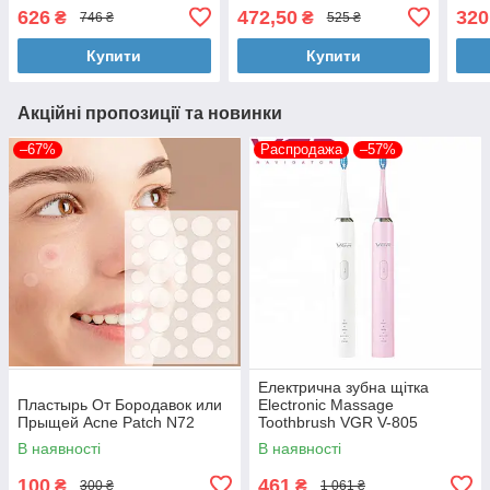
VOICE
626
472,50
320
₴
₴
746 ₴
525 ₴
Купити
Купити
Акційні пропозиції та новинки
–67%
Распродажа
–57%
Електрична зубна щітка
Пластырь От Бородавок или
Electronic Massage
Прыщей Acne Patch N72
Toothbrush VGR V-805
В наявності
В наявності
100
461
₴
₴
300 ₴
1 061 ₴