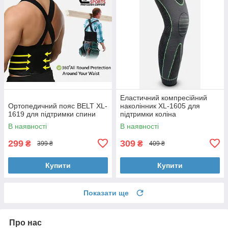
Еластичний компресійний
Ортопедичний пояс BELT XL-
наколінник XL-1605 для
1619 для підтримки спини
підтримки коліна
В наявності
В наявності
299
309
₴
₴
399 ₴
409 ₴
Купити
Купити
Показати ще
Про нас