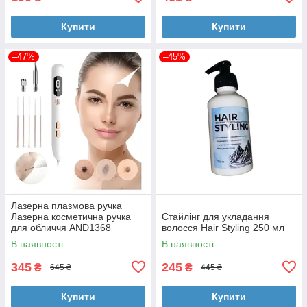
Купити
Купити
–47%
–45%
Лазерна плазмова ручка
Лазерна косметична ручка
Стайлінг для укладання
для обличчя AND1368
волосся Hair Styling 250 мл
В наявності
В наявності
345
245
₴
₴
645 ₴
445 ₴
Купити
Купити