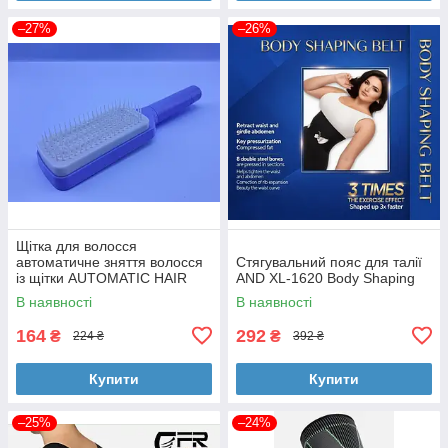
–27%
–26%
Щітка для волосся
автоматичне зняття волосся
Стягувальний пояс для талії
із щітки AUTOMATIC HAIR
AND XL-1620 Body Shaping
REMOVAL HAIRBRUSH
В наявності
В наявності
164
292
₴
₴
224 ₴
392 ₴
Купити
Купити
–25%
–24%