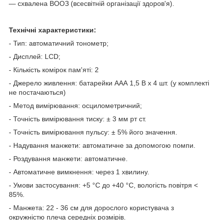
— схвалена ВООЗ (всесвітній організації здоров'я).
Технічні характеристики:
- Тип: автоматичний тонометр;
- Дисплей: LCD;
- Кількість комірок пам'яті: 2
- Джерело живлення: батарейки ААА 1,5 В х 4 шт. (у комплекті
не постачаються)
- Метод вимірювання: осцилометричний;
- Точність вимірювання тиску: ± 3 мм рт ст.
- Точність вимірювання пульсу: ± 5% його значення.
- Надування манжети: автоматичне за допомогою помпи.
- Роздування манжети: автоматичне.
- Автоматичне вимкнення: через 1 хвилину.
- Умови застосування: +5 °C до +40 °C, вологість повітря <
85%.
- Манжета: 22 - 36 см для дорослого користувача з
окружністю плеча середніх розмірів.