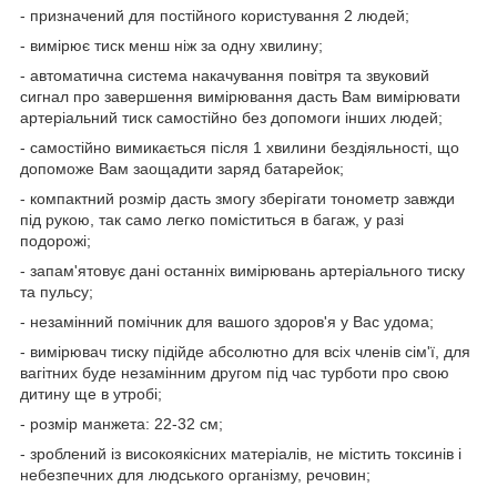
- призначений для постійного користування 2 людей;
- вимірює тиск менш ніж за одну хвилину;
- автоматична система накачування повітря та звуковий
сигнал про завершення вимірювання дасть Вам вимірювати
артеріальний тиск самостійно без допомоги інших людей;
- самостійно вимикається після 1 хвилини бездіяльності, що
допоможе Вам заощадити заряд батарейок;
- компактний розмір дасть змогу зберігати тонометр завжди
під рукою, так само легко поміститься в багаж, у разі
подорожі;
- запам'ятовує дані останніх вимірювань артеріального тиску
та пульсу;
- незамінний помічник для вашого здоров'я у Вас удома;
- вимірювач тиску підійде абсолютно для всіх членів сім'ї, для
вагітних буде незамінним другом під час турботи про свою
дитину ще в утробі;
- розмір манжета: 22-32 см;
- зроблений із високоякісних матеріалів, не містить токсинів і
небезпечних для людського організму, речовин;