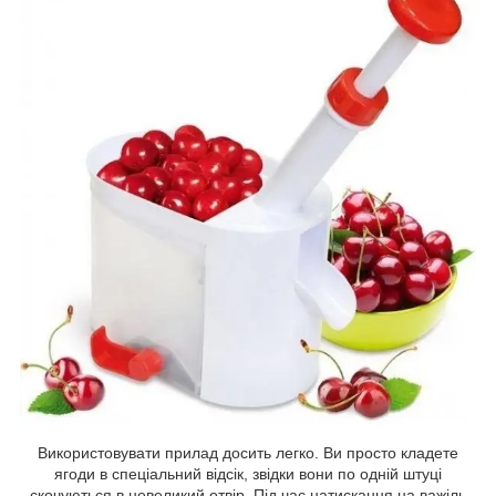
Використовувати прилад досить легко. Ви просто кладете
ягоди в спеціальний відсік, звідки вони по одній штуці
скочуються в невеликий отвір. Під час натискання на важіль