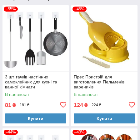
–55%
–45%
3 шт. гачків настінних
Прес Пристрій для
самоклейних для кухні та
виготовлення Пельменів
ванної кімнати
вареників
В наявності
В наявності
81
124
₴
₴
181 ₴
224 ₴
Купити
Купити
–44%
–43%