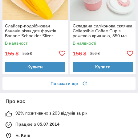
Слайсер-подрібнювач
Складана силіконова склянка
бананів різак для фруктів
Collapsible Coffee Cup з
Banane Schneider Slicer
рожевою кришкою, 350 мл
В наявності
В наявності
155
156
₴
₴
255 ₴
256 ₴
Купити
Купити
Показати ще
Про нас
92% позитивних з 203 відгуків за рік
Працює з 05.07.2014
м. Київ