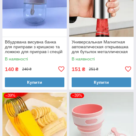
Вбудована висувна банка
Универсальная Магнитная
для приправи з кришкою та
автоматическая открывашка
ложкою для приправ і спецій
для бутылок металлическая
MINI MIXER
В наявності
В наявності
140
151
₴
₴
240 ₴
251 ₴
Купити
Купити
–39%
–39%