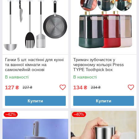
Гачки 5 шт. настінні для кухні
Тримач зубочисток у
та ванної кімнати на
червоному кольорі Press
самоклейній основі
TYPE Toothpick box
В наявності
В наявності
127
134
₴
₴
227 ₴
234 ₴
Купити
Купити
–42%
–40%