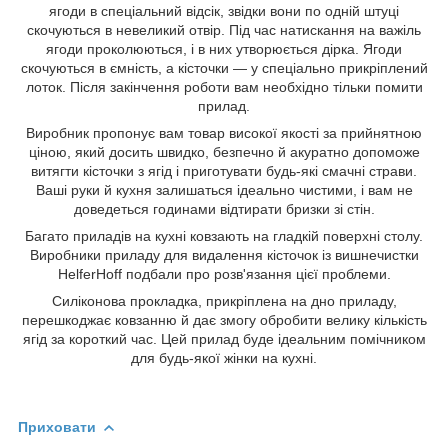
ягоди в спеціальний відсік, звідки вони по одній штуці
скочуються в невеликий отвір. Під час натискання на важіль
ягоди проколюються, і в них утворюється дірка. Ягоди
скочуються в ємність, а кісточки — у спеціально прикріплений
лоток. Після закінчення роботи вам необхідно тільки помити
прилад.
Виробник пропонує вам товар високої якості за прийнятною
ціною, який досить швидко, безпечно й акуратно допоможе
витягти кісточки з ягід і приготувати будь-які смачні страви.
Ваші руки й кухня залишаться ідеально чистими, і вам не
доведеться годинами відтирати бризки зі стін.
Багато приладів на кухні ковзають на гладкій поверхні столу.
Виробники приладу для видалення кісточок із вишнечистки
HelferHoff подбали про розв'язання цієї проблеми.
Силіконова прокладка, прикріплена на дно приладу,
перешкоджає ковзанню й дає змогу обробити велику кількість
ягід за короткий час. Цей прилад буде ідеальним помічником
для будь-якої жінки на кухні.
Приховати