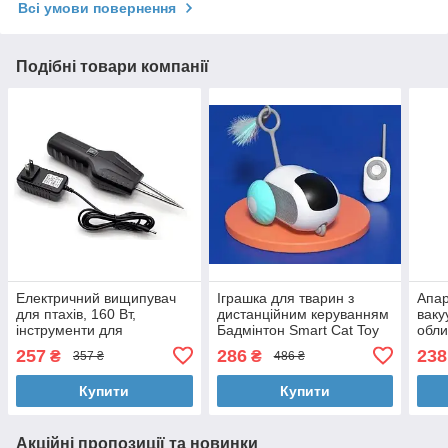
Всі умови повернення
Подібні товари компанії
Електричний вищипувач
Іграшка для тварин з
Апар
для птахів, 160 Вт,
дистанційним керуванням
ваку
інструменти для
Бадмінтон Smart Cat Toy
обли
видалення пір'я, AND-18-8
AND LY-625 блакитна
257
286
238
₴
₴
357 ₴
486 ₴
Купити
Купити
Акційні пропозиції та новинки