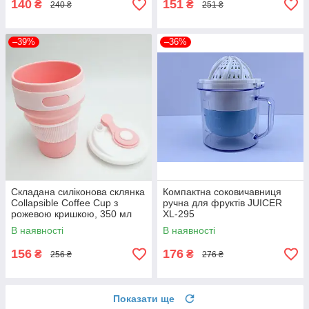
140
151
₴
₴
240 ₴
251 ₴
–39%
–36%
Складана силіконова склянка
Компактна соковичавниця
Collapsible Coffee Cup з
ручна для фруктів JUICER
рожевою кришкою, 350 мл
XL-295
В наявності
В наявності
156
176
₴
₴
256 ₴
276 ₴
Показати ще