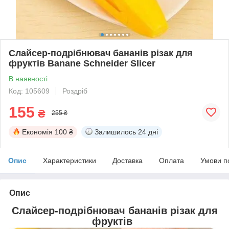
Слайсер-подрібнювач бананів різак для
фруктів Banane Schneider Slicer
В наявності
Код: 105609
Роздріб
155
₴
255 ₴
Економія
100 ₴
Залишилось
24 дні
Опис
Характеристики
Доставка
Оплата
Умови п
Опис
Cлайсер-подрібнювач бананів різак для
фруктів