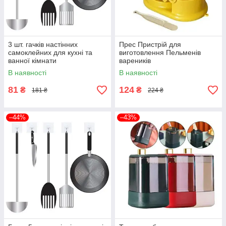
3 шт. гачків настінних
Прес Пристрій для
самоклейних для кухні та
виготовлення Пельменів
ванної кімнати
вареників
В наявності
В наявності
81
124
₴
₴
181 ₴
224 ₴
–44%
–43%