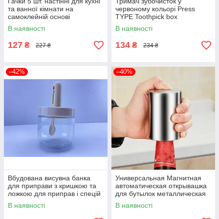
Гачки 5 шт. настінні для кухні
Тримач зубочисток у
та ванної кімнати на
червоному кольорі Press
самоклейній основі
TYPE Toothpick box
В наявності
В наявності
127
134
₴
₴
227 ₴
234 ₴
–42%
–40%
Вбудована висувна банка
Универсальная Магнитная
для приправи з кришкою та
автоматическая открывашка
ложкою для приправ і спецій
для бутылок металлическая
MINI MIXER
В наявності
В наявності