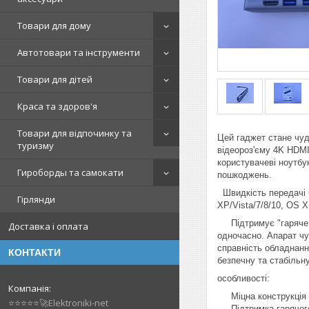
Товари для дому
Автотовари та інструменти
Товари для дітей
Краса та здоров'я
Товари для відпочинку та
Цей гаджет стане чу
туризму
відеороз'єму 4K HDMI
користувачеві ноутбу
Гироборды та самокати
пошкоджень.
Швидкість передачі ч
Гірлянди
XP/Vista/7/8/10, OS X
Підтримує "гаряче з
Доставка і оплата
одночасно. Апарат ч
справність обладнанн
КОНТАКТИ
безпечну та стабільн
особливості:
Міцна конструкція і
⭐⭐⭐⭐⭐🚀Elektroniki-net
Підтримка гарячого з