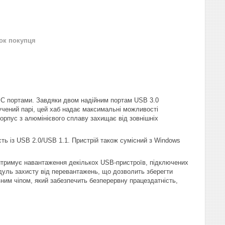
нок покупця
C портами. Завдяки двом надійним портам USB 3.0
учений парі, цей хаб надає максимальні можливості
орпус з алюмінієвого сплаву захищає від зовнішніх
ь із USB 2.0/USB 1.1. Пристрій також сумісний з Windows
итримує навантаження декількох USB-пристроїв, підключених
уль захисту від перевантажень, що дозволить зберегти
ним чіпом, який забезпечить безперервну працездатність,