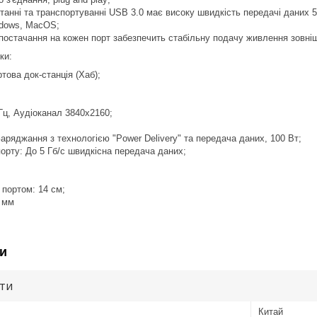
ні та транспортуванні USB 3.0 має високу швидкість передачі даних 5 G
ows, MacOS;
тачання на кожен порт забезпечить стабільну подачу живлення зовнішн
ки:
ва док-станція (Хаб);
, Аудіоканал 3840x2160;
яджання з технологією "Power Delivery" та передача даних, 100 Вт;
рту: До 5 Гб/с швидкісна передача даних;
ортом: 14 см;
 мм
и
ути
Китай