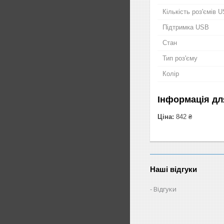
Кількість роз'ємів 
Підтримка USB
Стан
Тип роз'єму
Колір
Інформація дл
Ціна:
842 ₴
Наші відгуки
Відгуки