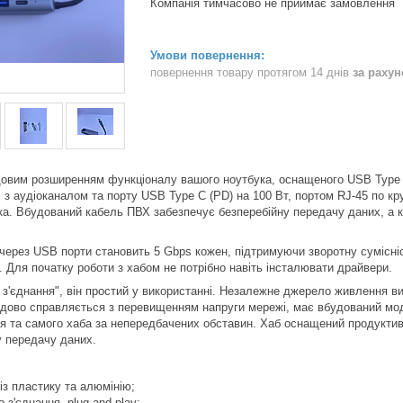
Компанія тимчасово не приймає замовлення
повернення товару протягом 14 днів
за раху
довим розширенням функціоналу вашого ноутбука, оснащеного USB Type 
 з аудіоканалом та порту USB Type C (PD) на 100 Вт, портом RJ-45 по кр
ка. Вбудований кабель ПВХ забезпечує безперебійну передачу даних, а к
ерез USB порти становить 5 Gbps кожен, підтримуючи зворотну сумісніст
. Для початку роботи з хабом не потрібно навіть інсталювати драйвери.
'єднання", він простий у використанні. Незалежне джерело живлення в
удово справляється з перевищенням напруги мережі, має вбудований мод
я та самого хаба за непередбачених обставин. Хаб оснащений продуктив
у передачу даних.
з пластику та алюмінію;
'єднання, plug and play;