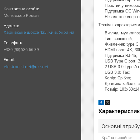
Простий у використан
Підтримка ОС Wind
Менеджер Роман
Незалежне енергопос
Технічні характеристи
Харківське шоссе 125, Київ, Україна
Вигляд: мультипорто
Тип: зовнішній;
Живлення: type C;
+380 (98) 586-66-39
HDMI порт: 4K, 30Гц
Підтримка RJ-45;
USB Type C port: Зар
elektroniki-net@ukr.net
2 USB 3.0 Type A по
USB 3.0: Так;
Колір: Срібло;
Довжина кабелю з п
Розмір: 103х33х14
Характеристик
Основні атриб
Країна виробник