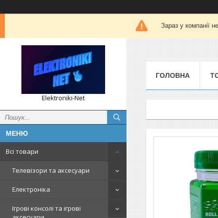
Зараз у компанії н
ГОЛОВНА
Т
Elektroniki-Net
Всі товари
Телевізори та аксесуари
Електроніка
Ігрові консолі та ігрові
аксесуари