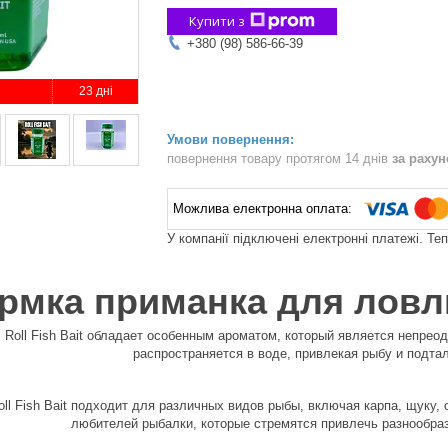
Купити з
+380 (98) 586-66-39
23 дні
повернення товару протягом 14 днів
за раху
У компанії підключені електронні платежі. Те
рмка приманка для ловли
 Roll Fish Bait обладает особенным ароматом, который является непре
распространяется в воде, привлекая рыбу и подтал
oll Fish Bait подходит для различных видов рыбы, включая карпа, щуку,
любителей рыбалки, которые стремятся привлечь разнообра