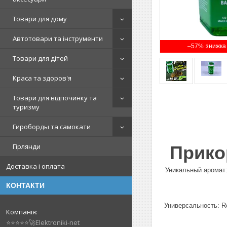
Товари для дому
Автотовари та інструменти
–57%
Товари для дітей
Краса та здоров'я
Товари для відпочинку та
туризму
Гироборды та самокати
Гірлянди
Прико
Доставка і оплата
Уникальный аромат:
КОНТАКТИ
Универсальность: R
⭐⭐⭐⭐⭐🚀Elektroniki-net