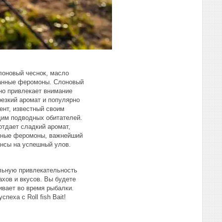
слоновый чеснок, масло
ованные феромоны. Слоновый
вно привлекает внимание
резкий аромат и популярно
ент, известный своим
им подводных обитателей.
отдает сладкий аромат,
анные феромоны, важнейший
ансы на успешный улов.
альную привлекательность
хов и вкусов. Вы будете
ивает во время рыбалки.
еха с Roll fish Bait!