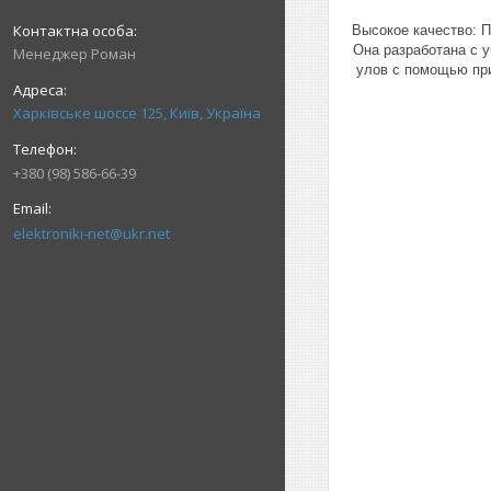
Высокое качество: П
Она разработана с 
Менеджер Роман
улов с помощью при
Харківське шоссе 125, Київ, Україна
+380 (98) 586-66-39
elektroniki-net@ukr.net