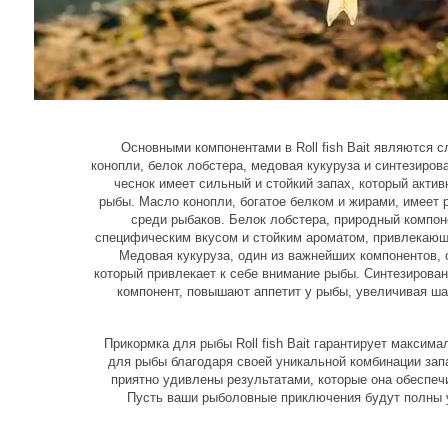
Основными компонентами в Roll fish Bait являются 
конопли, белок лобстера, медовая кукуруза и синтезир
чеснок имеет сильный и стойкий запах, который акти
рыбы. Масло конопли, богатое белком и жирами, имеет 
среди рыбаков. Белок лобстера, природный компон
специфическим вкусом и стойким ароматом, привлекающ
Медовая кукуруза, один из важнейших компонентов, 
который привлекает к себе внимание рыбы. Синтезиров
компонент, повышают аппетит у рыбы, увеличивая ш
Прикормка для рыбы Roll fish Bait гарантирует максим
для рыбы благодаря своей уникальной комбинации запа
приятно удивлены результатами, которые она обеспеч
Пусть ваши рыболовные приключения будут полны усп