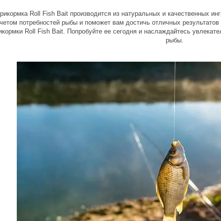
рикормка Roll Fish Bait производится из натуральных и качественных и
учетом потребностей рыбы и поможет вам достичь отличных результатов
кормки Roll Fish Bait. Попробуйте ее сегодня и наслаждайтесь увлекат
рыбы.