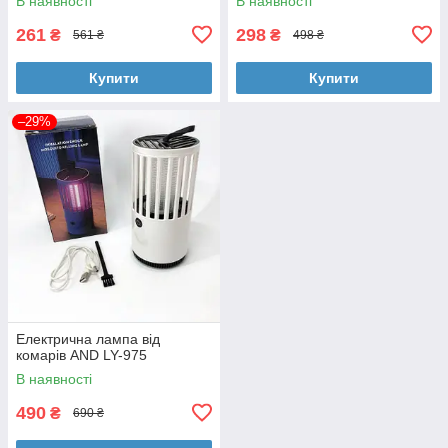
В наявності
В наявності
261
298
₴
₴
561 ₴
498 ₴
Купити
Купити
–29%
Електрична лампа від
комарів AND LY-975
В наявності
490
₴
690 ₴