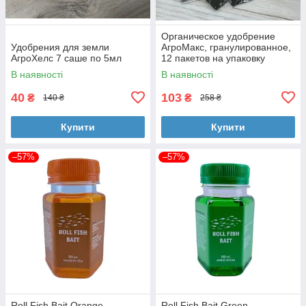
Органическое удобрение
Удобрения для земли
АгроМакс, гранулированное,
АгроХелс 7 саше по 5мл
12 пакетов на упаковку
В наявності
В наявності
40
103
₴
₴
140 ₴
258 ₴
Купити
Купити
–57%
–57%
Roll Fish Bait Orange -
Roll Fish Bait Green -