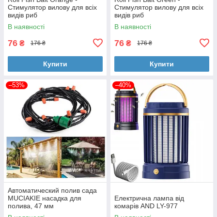
Стимулятор вилову для всіх
Стимулятор вилову для всіх
видів риб
видів риб
В наявності
В наявності
76
76
₴
₴
176 ₴
176 ₴
Купити
Купити
–53%
–40%
Автоматический полив сада
MUCIAKIE насадка для
Електрична лампа від
полива, 47 мм
комарів AND LY-977