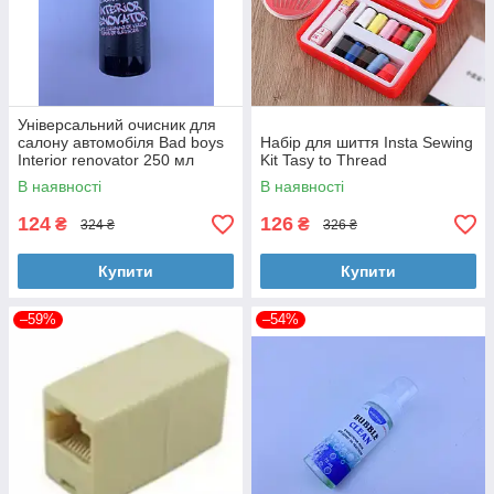
Універсальний очисник для
салону автомобіля Bad boys
Набір для шиття Insta Sewing
Interior renovator 250 мл
Kit Tasy to Thread
В наявності
В наявності
124
126
₴
₴
324 ₴
326 ₴
Купити
Купити
–59%
–54%