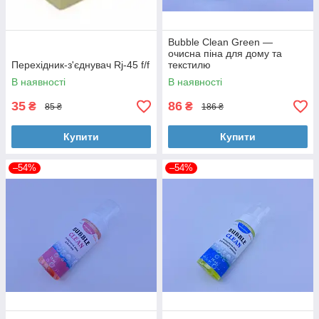
Bubble Clean Green —
очисна піна для дому та
Перехідник-з'єднувач Rj-45 f/f
текстилю
В наявності
В наявності
35
86
₴
₴
85 ₴
186 ₴
Купити
Купити
–54%
–54%