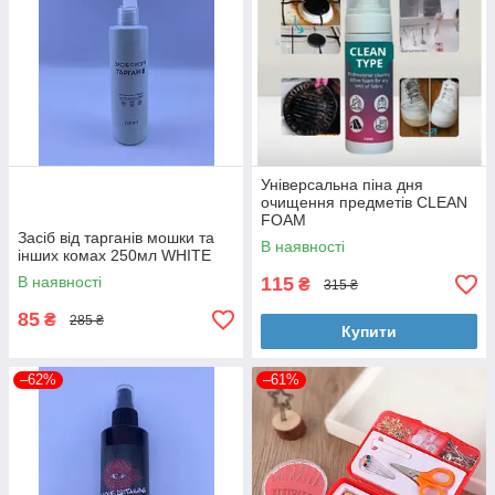
Універсальна піна дня
очищення предметів CLEAN
FOAM
Засіб від тарганів мошки та
В наявності
інших комах 250мл WHITE
В наявності
115
₴
315 ₴
85
₴
285 ₴
Купити
–62%
–61%