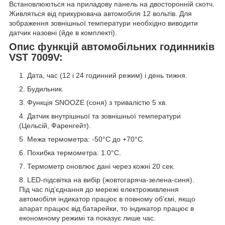
Встановлюються на приладову панель на двосторонній скотч.
Живляться від прикурювача автомобіля 12 вольтів. Для
зображення зовнішньої температури необхідно виводити
датчик назовні (йде в комплекті).
Опис функцій автомобільних годинників
VST 7009V:
Дата, час (12 і 24 годинний режим) і день тижня.
Будильник.
Функція SNOOZE (соня) з тривалістю 5 хв.
Датчик внутрішньої та зовнішньої температури
(Цельсій, Фаренгейт).
Межа термометра: -50°С до +70°С.
Похибка термометра: 1.0°С.
Термометр оновлює дані через кожні 20 сек.
LED-підсвітка на вибір (жовтогаряча-зелена-синя).
Під час під'єднання до мережі електроживлення
автомобіля індикатор працює в повному об'ємі, якщо
апарат працює від батарейки, то індикатор працює в
економному режимі та показує лише час.