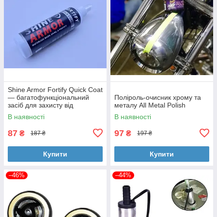
Shine Armor Fortify Quick Coat
— багатофункціональний
Поліроль-очисник хрому та
засіб для захисту від
металу All Metal Polish
подряпин
В наявності
В наявності
87
97
₴
₴
187 ₴
197 ₴
Купити
Купити
–46%
–44%