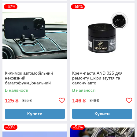
–62%
–58%
Килимок автомобільний
Крем-паста AND 025 для
нековзний
ремонту шкіри взуття та
багатофункціональний
салону авто
Scratch Mat Синій HA-20
В наявності
В наявності
125
146
₴
₴
325 ₴
346 ₴
Купити
Купити
–53%
–51%