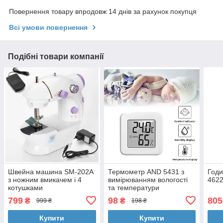
Повернення товару впродовж 14 днів за рахунок покупця
Всі умови повернення
Подібні товари компанії
Швейна машина SM-202A
Термометр AND 5431 з
Годи
з ножним вмикачем і 4
вимірюванням вологості
4622
котушками
та температури
799
98
805
₴
₴
999 ₴
198 ₴
Купити
Купити