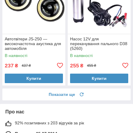
Автотвітери JS-250 —
Насос 12V для
високочастотна акустика для
перекачування пального D38
автомобіля
(5260)
В наявності
В наявності
237
255
₴
₴
437 ₴
455 ₴
Купити
Купити
Показати ще
Про нас
92% позитивних з 203 відгуків за рік