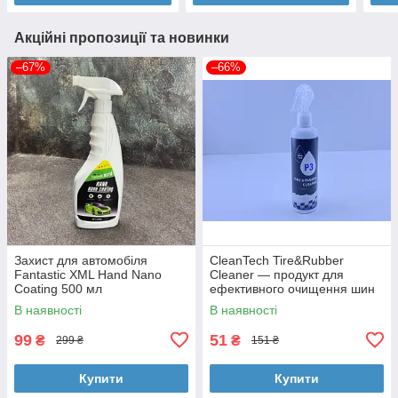
Акційні пропозиції та новинки
–67%
–66%
Захист для автомобіля
CleanTech Tire&Rubber
Fantastic XML Hand Nano
Cleaner — продукт для
Coating 500 мл
ефективного очищення шин
та гумових компонентів
В наявності
В наявності
автомобіля
99
51
₴
₴
299 ₴
151 ₴
Купити
Купити