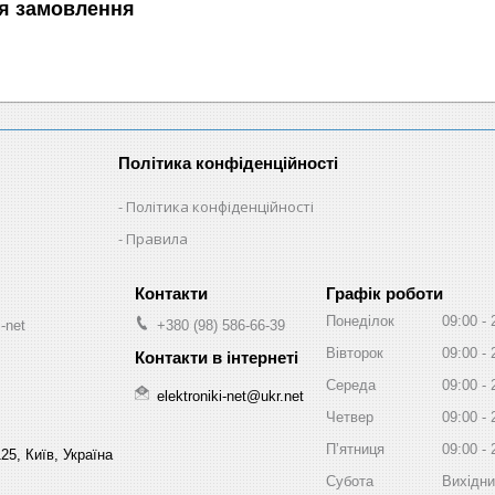
я замовлення
Політика конфіденційності
Політика конфіденційності
Правила
Графік роботи
Понеділок
09:00
-net
+380 (98) 586-66-39
Вівторок
09:00
Середа
09:00
elektroniki-net@ukr.net
Четвер
09:00
Пʼятниця
09:00
25, Київ, Україна
Субота
Вихідн