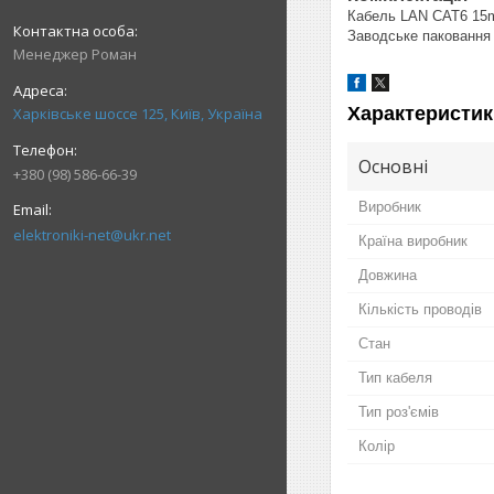
Кабель LAN CAT6 15m
Заводське паковання
Менеджер Роман
Характеристик
Харківське шоссе 125, Київ, Україна
Основні
+380 (98) 586-66-39
Виробник
elektroniki-net@ukr.net
Країна виробник
Довжина
Кількість проводів
Стан
Тип кабеля
Тип роз'ємів
Колір