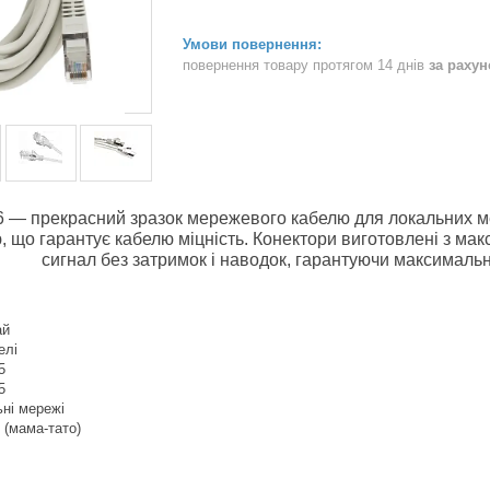
повернення товару протягом 14 днів
за раху
— прекрасний зразок мережевого кабелю для локальних мер
ю, що гарантує кабелю міцність. Конектори виготовлені з ма
сигнал без затримок і наводок, гарантуючи максимальн
:
ай
елі
45
45
ні мережі
 (мама-тато)