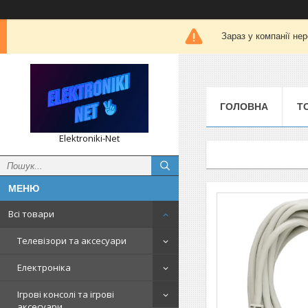
Зараз у компанії не
ГОЛОВНА
Т
Elektroniki-Net
Всі товари
Телевізори та аксесуари
Електроніка
Ігрові консолі та ігрові
аксесуари