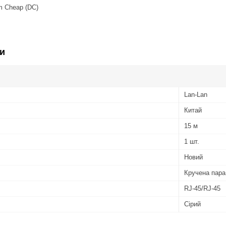
 Cheap (DC)
и
Lan-Lan
Китай
15 м
1 шт.
Новий
Кручена пара
RJ-45/RJ-45
Сірий