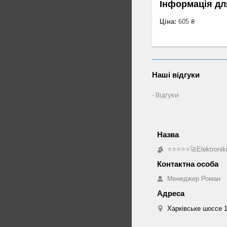
Інформація дл
Ціна:
605 ₴
Наші відгуки
Відгуки
⭐⭐⭐⭐⭐🚀Elektroniki
Менеджер Роман
Харківське шоссе 1