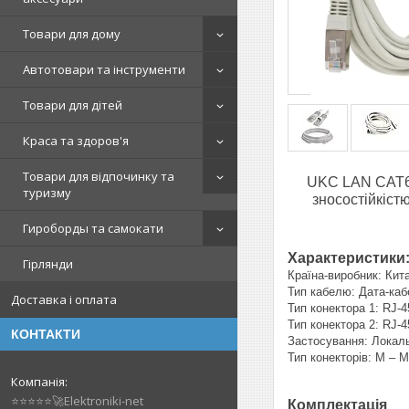
Товари для дому
Автотовари та інструменти
Товари для дітей
Краса та здоров'я
Товари для відпочинку та
UKC LAN CAT6 
туризму
зносостійкіст
Гироборды та самокати
Характеристики
Гірлянди
Країна-виробник: Кит
Тип кабелю: Дата-каб
Доставка і оплата
Тип конектора 1: RJ-
Тип конектора 2: RJ-
КОНТАКТИ
Застосування: Локаль
Тип конекторів: M – M
⭐⭐⭐⭐⭐🚀Elektroniki-net
Комплектація