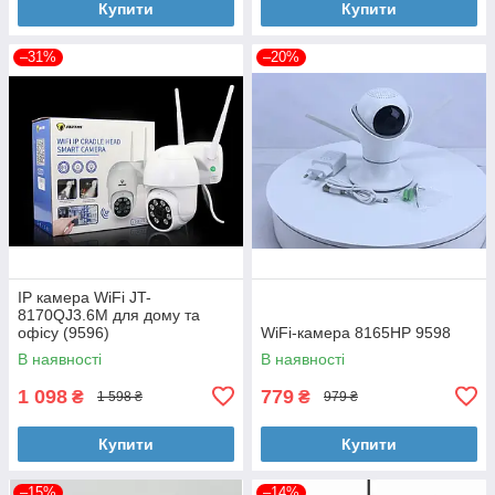
Купити
Купити
–31%
–20%
IP камера WiFi JT-
8170QJ3.6M для дому та
офісу (9596)
WiFi-камера 8165HP 9598
В наявності
В наявності
1 098
779
₴
₴
1 598 ₴
979 ₴
Купити
Купити
–15%
–14%