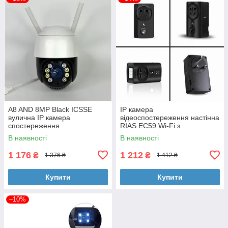
A8 AND 8MP Black ICSSE
IP камера
вулична IP камера
відеоспостереження настінна
спостереження
RIAS EC59 Wi-Fi з
віддаленим доступом
В наявності
В наявності
1 176
1 212
₴
₴
1 376 ₴
1 412 ₴
Купити
Купити
–10%