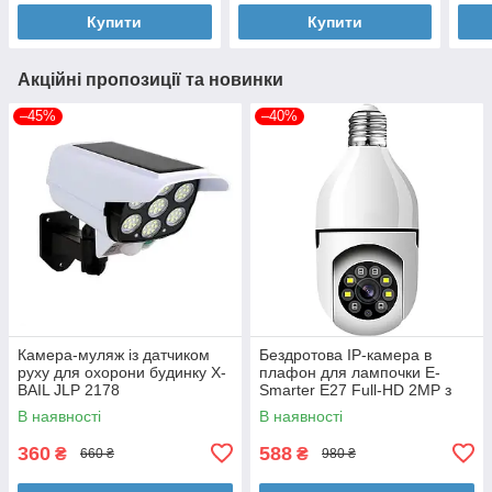
Купити
Купити
Акційні пропозиції та новинки
–45%
–40%
Камера-муляж із датчиком
Бездротова IP-камера в
руху для охорони будинку X-
плафон для лампочки E-
BAIL JLP 2178
Smarter E27 Full-HD 2MP з
WI-FI
В наявності
В наявності
360
588
₴
₴
660 ₴
980 ₴