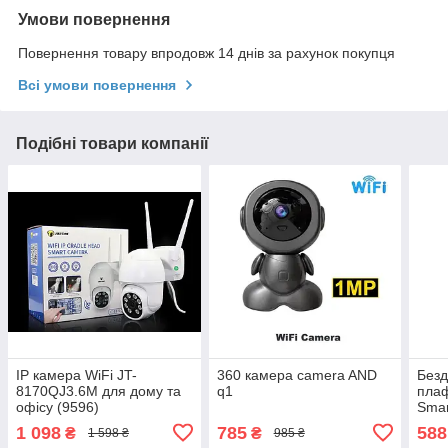
Умови повернення
Повернення товару впродовж 14 днів за рахунок покупця
Всі умови повернення
Подібні товари компанії
IP камера WiFi JT-
360 камера camera AND
Безд
8170QJ3.6M для дому та
q1
плаф
офісу (9596)
Smar
WI-F
1 098
785
588
₴
₴
1 598 ₴
985 ₴