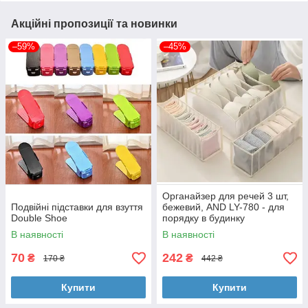
Акційні пропозиції та новинки
–59%
–45%
Органайзер для речей 3 шт,
Подвійні підставки для взуття
бежевий, AND LY-780 - для
Double Shoe
порядку в будинку
В наявності
В наявності
70
242
₴
₴
170 ₴
442 ₴
Купити
Купити