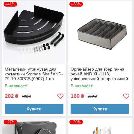
–41%
–38%
Металевий утримувач для
Органайзер для зберігання
косметики Storage Shelf AND-
речей AND XL-1113,
79-10-80PCS (0907) 1 шт
універсальний та практичний
В наявності
В наявності
282
160
₴
₴
482 ₴
260 ₴
Купити
Купити
–27%
–20%