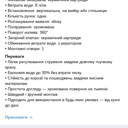
• Витрата води: 8 л/хв
• Встановлення: вертикальна, на мийку або стільницю
• Кількість ручок: одна
• Розташування важеля: збоку
• Полірування: хромована
• Поворот излива: 360°
• Запірний клапан: керамічний картридж
• Обмеження витрати води: з аератором
• Монтажні отвори: 1
Переваги
• Легке регулювання струменя завдяки довгому гнучкому
крану.
• Економія води до 30% без втрати тиску.
• Стійкість до корозії та пошкоджень завдяки якісним
матеріалам.
• Простота догляду — хромована поверхня не тьмяніє.
• Швидкий і зручний монтаж.
• Підходить для використання в будь-яких умовах — від кухні
до дачі.
Приховати