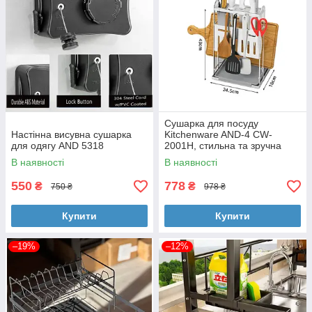
Сушарка для посуду
Настінна висувна сушарка
Kitchenware AND-4 CW-
для одягу AND 5318
2001H, стильна та зручна
В наявності
В наявності
550
778
₴
₴
750 ₴
978 ₴
Купити
Купити
–19%
–12%