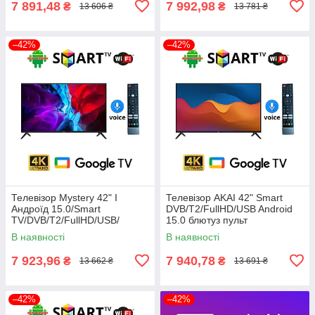
7 891,48
7 992,98
₴
₴
13 606 ₴
13 781 ₴
–42%
–42%
Телевізор Mystery 42" I
Телевізор AKAI 42" Smart
Андроїд 15.0/Smart
DVB/T2/FullHD/USB Android
TV/DVB/T2/FullHD/USB/
15.0 блютуз пульт
(1980x1080) блютуз пульт
В наявності
В наявності
7 923,96
7 940,78
₴
₴
13 662 ₴
13 691 ₴
–42%
–42%