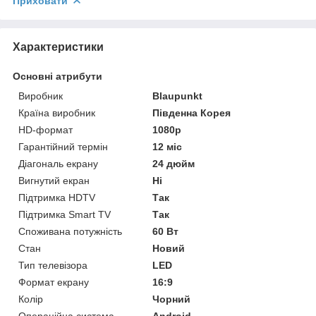
Приховати
Характеристики
Основні атрибути
Виробник
Blaupunkt
Країна виробник
Південна Корея
HD-формат
1080р
Гарантійний термін
12 міс
Діагональ екрану
24 дюйм
Вигнутий екран
Ні
Підтримка HDTV
Так
Підтримка Smart TV
Так
Споживана потужність
60 Вт
Стан
Новий
Тип телевізора
LED
Формат екрану
16:9
Колір
Чорний
Операційна система
Android