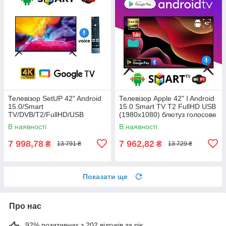
Телевізор SetUP 42" Android
Телевізор Apple 42" I Android
15.0/Smart
15.0 Smart TV T2 FullHD USB
TV/DVB/T2/FullHD/USB
(1980x1080) блютуз голосове
блютуз пульт
введення
В наявності
В наявності
7 998,78
7 962,82
₴
₴
13 791 ₴
13 729 ₴
Показати ще
Про нас
92% позитивних з 202 відгуків за рік