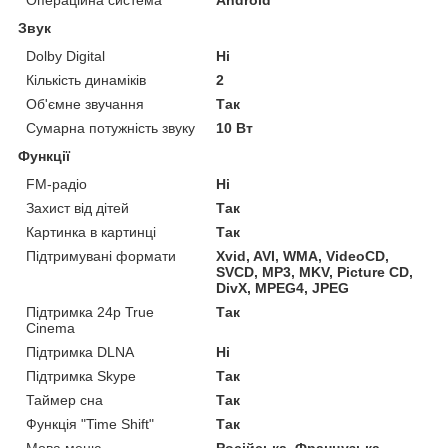
Звук
Dolby Digital
Ні
Кількість динаміків
2
Об'ємне звучання
Так
Сумарна потужність звуку
10 Вт
Функції
FM-радіо
Ні
Захист від дітей
Так
Картинка в картинці
Так
Підтримувані формати
Xvid, AVI, WMA, VideoCD,
SVCD, MP3, MKV, Picture CD,
DivX, MPEG4, JPEG
Підтримка 24p True
Так
Cinema
Підтримка DLNA
Ні
Підтримка Skype
Так
Таймер сна
Так
Функція "Time Shift"
Так
Мова меню
Російська, Французька,