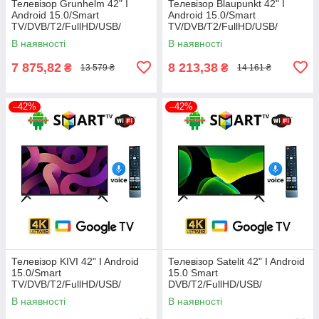
Телевізор Grunhelm 42" I
Телевізор Blaupunkt 42" I
Android 15.0/Smart
Android 15.0/Smart
TV/DVB/T2/FullHD/USB/
TV/DVB/T2/FullHD/USB/
(1980x1080) блютуз пульт
(1980x1080) блютуз пульт
В наявності
В наявності
7 875,82
8 213,38
₴
₴
13 579 ₴
14 161 ₴
–42%
–42%
Телевізор KIVI 42" I Android
Телевізор Satelit 42" I Android
15.0/Smart
15.0 Smart
TV/DVB/T2/FullHD/USB/
DVB/T2/FullHD/USB/
(1980x1080) блютуз пульт
(1980x1080) блютуз пульт
В наявності
В наявності