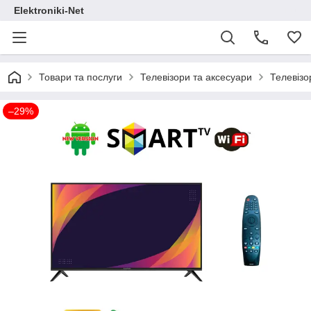
Elektroniki-Net
Товари та послуги
Телевізори та аксесуари
Телевізо
–29%