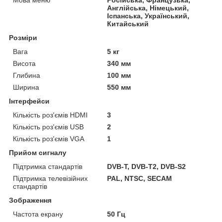
Англійська, Німецький,
Іспанська, Український,
Китайський
Розміри
Вага
5 кг
Висота
340 мм
Глибина
100 мм
Ширина
550 мм
Інтерфейси
Кількість роз'ємів HDMI
3
Кількість роз'ємів USB
2
Кількість роз'ємів VGA
1
Прийом сигналу
Підтримка стандартів
DVB-T, DVB-T2, DVB-S2
Підтримка телевізійних
PAL, NTSC, SECAM
стандартів
Зображення
Частота екрану
50 Гц