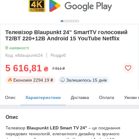
Телевізор Blaupunkt 24" SmartTV голосовий
T2/BT 220+12В Android 15 YouTube Netflix
В наявності
Код: elblaupunkt24
Роздріб
5 616,81
₴
7 911 ₴
Економія
2294.19 ₴
Залишилось
15 днів
Опис
Характеристики
Доставка
Оплата
Умови 
Опис
Телевізор
Blaupunkt LED Smart TV 24"
– це поєднання
передових технологій, елегантного дизайну та зручного