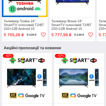
Телевізор Tosiba 24"
Телевізор Bravis 24"
Теле
SmartTV голосовий T2/BT
SmartTV голосовий T2/BT
Smar
220+12В Android 15
220+12В Android 15
220+
YouTube Netflix
YouTube Netflix
YouT
5 755,26
5 777,98
5 7
₴
₴
8 106 ₴
8 138 ₴
Акційні пропозиції та новинки
–42%
–42%