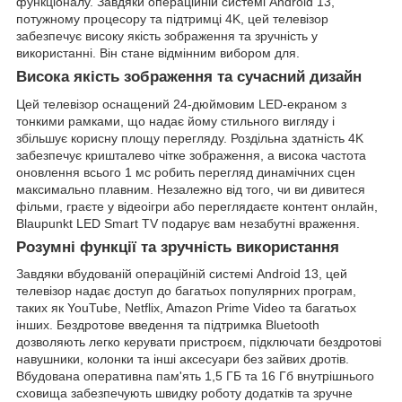
функціоналу. Завдяки операційній системі Android 13,
потужному процесору та підтримці 4K, цей телевізор
забезпечує високу якість зображення та зручність у
використанні. Він стане відмінним вибором для.
Висока якість зображення та сучасний дизайн
Цей телевізор оснащений 24-дюймовим LED-екраном з
тонкими рамками, що надає йому стильного вигляду і
збільшує корисну площу перегляду. Роздільна здатність 4K
забезпечує кришталево чітке зображення, а висока частота
оновлення всього 1 мс робить перегляд динамічних сцен
максимально плавним. Незалежно від того, чи ви дивитеся
фільми, граєте у відеоігри або переглядаєте контент онлайн,
Blaupunkt LED Smart TV подарує вам незабутні враження.
Розумні функції та зручність використання
Завдяки вбудованій операційній системі Android 13, цей
телевізор надає доступ до багатьох популярних програм,
таких як YouTube, Netflix, Amazon Prime Video та багатьох
інших. Бездротове введення та підтримка Bluetooth
дозволяють легко керувати пристроєм, підключати бездротові
навушники, колонки та інші аксесуари без зайвих дротів.
Вбудована оперативна пам'ять 1,5 ГБ та 16 Гб внутрішнього
сховища забезпечують швидку роботу додатків та зручне