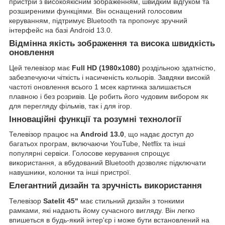
пристрій з високоякісним зображенням, швидким відгуком та
розширеними функціями. Він оснащений голосовим
керуванням, підтримує Bluetooth та пропонує зручний
інтерфейс на базі Android 13.0.
Відмінна якість зображення та висока швидкість
оновлення
Цей телевізор має
Full HD (1980x1080)
роздільною здатністю,
забезпечуючи чіткість і насиченість кольорів. Завдяки високій
частоті оновлення всього 1 мсек картинка залишається
плавною і без розривів. Це робить його чудовим вибором як
для перегляду фільмів, так і для ігор.
Інноваційні функції та розумні технології
Телевізор працює на
Android 13.0
, що надає доступ до
багатьох програм, включаючи YouTube, Netflix та інші
популярні сервіси. Голосове керування спрощує
використання, а вбудований Bluetooth дозволяє підключати
навушники, колонки та інші пристрої.
Елегантний дизайн та зручність використання
Телевізор
Satelit 45"
має стильний дизайн з тонкими
рамками, які надають йому сучасного вигляду. Він легко
впишеться в будь-який інтер'єр і може бути встановлений на