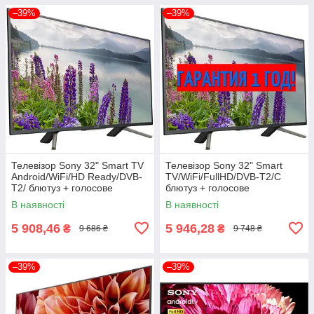
–39%
–39%
Телевізор Sony 32" Smart TV
Телевізор Sony 32" Smart
Android/WiFi/HD Ready/DVB-
TV/WiFi/FullHD/DVB-T2/C
T2/ блютуз + голосове
блютуз + голосове
управління
управління
В наявності
В наявності
5 908,46
5 946,28
₴
₴
9 686 ₴
9 748 ₴
–39%
–39%