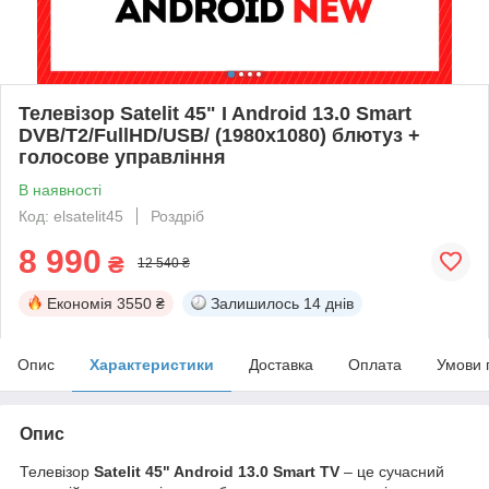
Телевізор Satelit 45" I Android 13.0 Smart
DVB/T2/FullHD/USB/ (1980x1080) блютуз +
голосове управління
В наявності
Код: elsatelit45
Роздріб
8 990
₴
12 540 ₴
Економія
3550 ₴
Залишилось
14 днів
Опис
Характеристики
Доставка
Оплата
Умови 
Опис
Телевізор
Satelit 45" Android 13.0 Smart TV
– це сучасний