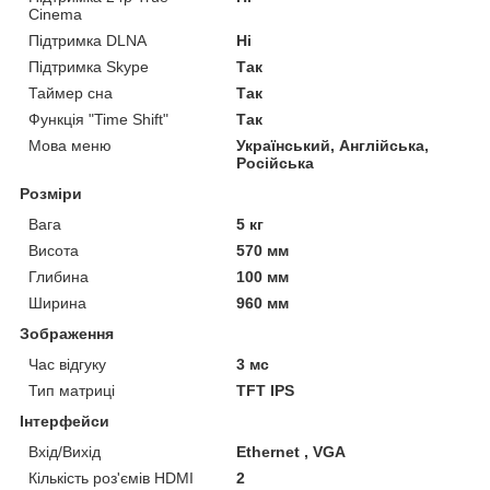
Cinema
Підтримка DLNA
Ні
Підтримка Skype
Так
Таймер сна
Так
Функція "Time Shift"
Так
Мова меню
Український, Англійська,
Російська
Розміри
Вага
5 кг
Висота
570 мм
Глибина
100 мм
Ширина
960 мм
Зображення
Час відгуку
3 мс
Тип матриці
TFT IPS
Інтерфейси
Вхід/Вихід
Ethernet , VGA
Кількість роз'ємів HDMI
2