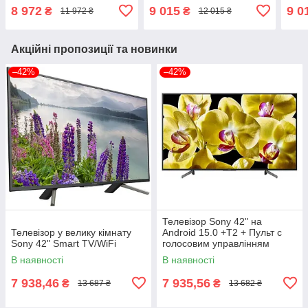
(1980x1080) блютуз +
(1980x1080) блютуз +
(198
8 972
9 015
9 0
₴
₴
11 972 ₴
12 015 ₴
голосове управління
голосове управління
голо
Акційні пропозиції та новинки
–42%
–42%
Телевізор Sony 42" на
Телевізор у велику кімнату
Android 15.0 +T2 + Пульт с
Sony 42" Smart TV/WiFi
голосовим управлінням
В наявності
В наявності
7 938,46
7 935,56
₴
₴
13 687 ₴
13 682 ₴