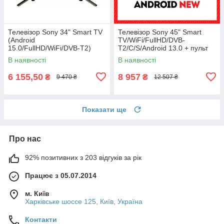
Телевізор Sony 34" Smart TV
Телевізор Sony 45" Smart
(Android
TV/WiFi/FullHD/DVB-
15.0/FullHD/WiFi/DVB-T2)
T2/C/S/Android 13.0 + пульт
блютуз + голосове
ДУ
В наявності
В наявності
управління
6 155,50
8 957
₴
₴
9 470 ₴
12 507 ₴
Показати ще
Про нас
92% позитивних з 203 відгуків за рік
Працює з 05.07.2014
м. Київ
Харківське шоссе 125, Київ, Україна
Контакти