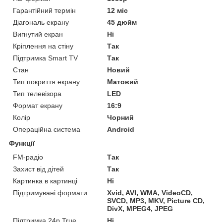
Гарантійний термін
12 міс
Діагональ екрану
45 дюйм
Вигнутий екран
Ні
Кріплення на стіну
Так
Підтримка Smart TV
Так
Стан
Новий
Тип покриття екрану
Матовий
Тип телевізора
LED
Формат екрану
16:9
Колір
Чорний
Операційна система
Android
Функції
FM-радіо
Так
Захист від дітей
Так
Картинка в картинці
Ні
Підтримувані формати
Xvid, AVI, WMA, VideoCD,
SVCD, MP3, MKV, Picture CD,
DivX, MPEG4, JPEG
Підтримка 24p True
Ні