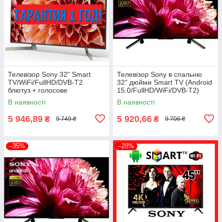
Телевізор Sony 32" Smart
Телевізор Sony в спальню
TV/WiFi/FullHD/DVB-T2
32" дюйми Smart TV (Android
блютуз + голосове
15.0/FullHD/WiFi/DVB-T2)
управління
блютуз + голосове
В наявності
В наявності
управління
5 946,89
5 920,66
₴
₴
9 749 ₴
9 706 ₴
–35%
–28%