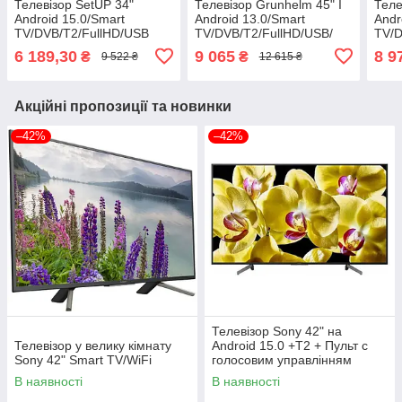
Телевізор SetUP 34"
Телевізор Grunhelm 45" I
Теле
Android 15.0/Smart
Android 13.0/Smart
Andr
TV/DVB/T2/FullHD/USB
TV/DVB/T2/FullHD/USB/
TV/D
блютуз + голосове
(1980x1080) блютуз +
(198
6 189,30
9 065
8 9
₴
₴
9 522 ₴
12 615 ₴
управління
голосове управління
голо
Акційні пропозиції та новинки
–42%
–42%
Телевізор Sony 42" на
Телевізор у велику кімнату
Android 15.0 +T2 + Пульт с
Sony 42" Smart TV/WiFi
голосовим управлінням
В наявності
В наявності