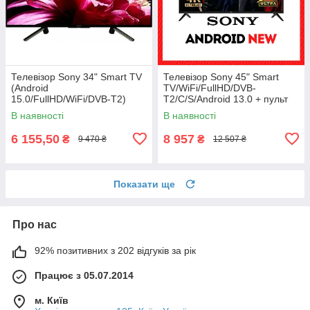
Телевізор Sony 34" Smart TV
Телевізор Sony 45" Smart
(Android
TV/WiFi/FullHD/DVB-
15.0/FullHD/WiFi/DVB-T2)
T2/C/S/Android 13.0 + пульт
блютуз + голосове
ДУ
В наявності
В наявності
управління
6 155,50
8 957
₴
₴
9 470 ₴
12 507 ₴
Показати ще
Про нас
92% позитивних з 202 відгуків за рік
Працює з 05.07.2014
м. Київ