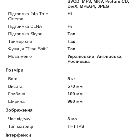
SVCD, MP3, MKV, Picture CD,
DivX, MPEG4, JPEG
Підтримка 24p True
Ні
Cinema
Підтримка DLNA
Ні
Підтримка Skype
Так
Таймер сна
Так
Функція "Time Shift"
Так
Мова меню
Український, Англійська,
Російська
Розміри
Вага
5 кг
Висота
570 мм
Глибина
100 мм
Ширина
960 мм
Зображення
Час відгуку
3 мс
Тип матриці
TFT IPS
Інтерфейси