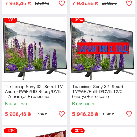
7 938,46
7 935,56
₴
₴
13 687 ₴
13 682 ₴
–39%
–39%
Телевізор Sony 32" Smart TV
Телевізор Sony 32" Smart
Android/WiFi/HD Ready/DVB-
TV/WiFi/FullHD/DVB-T2/C
T2/ блютуз + голосове
блютуз + голосове
управління
управління
В наявності
В наявності
5 908,46
5 946,28
₴
₴
9 686 ₴
9 748 ₴
–39%
–39%