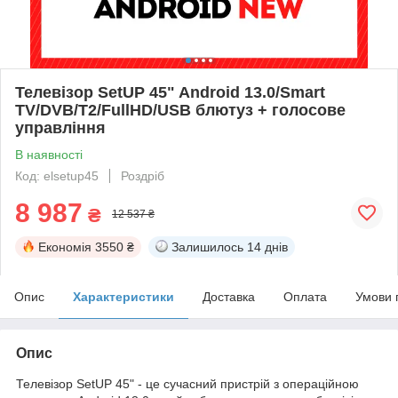
Телевізор SetUP 45" Android 13.0/Smart
TV/DVB/T2/FullHD/USB блютуз + голосове
управління
В наявності
Код: elsetup45
Роздріб
8 987
₴
12 537 ₴
Економія
3550 ₴
Залишилось
14 днів
Опис
Характеристики
Доставка
Оплата
Умови 
Опис
Телевізор SetUP 45" - це сучасний пристрій з операційною