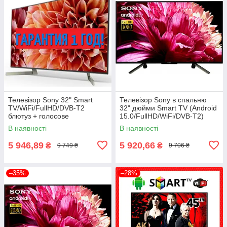
Телевізор Sony 32" Smart
Телевізор Sony в спальню
TV/WiFi/FullHD/DVB-T2
32" дюйми Smart TV (Android
блютуз + голосове
15.0/FullHD/WiFi/DVB-T2)
управління
блютуз + голосове
В наявності
В наявності
управління
5 946,89
5 920,66
₴
₴
9 749 ₴
9 706 ₴
–35%
–28%