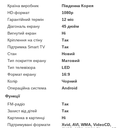
Країна виробник
Південна Корея
HD-формат
1080р
Гарантійний термін
12 міс
Діагональ екрану
45 дюйм
Вигнутий екран
Ні
Кріплення на стіну
Так
Підтримка Smart TV
Так
Стан
Новий
Тип покриття екрану
Матовий
Тип телевізора
LED
Формат екрану
16:9
Колір
Чорний
Операційна система
Android
Функції
FM-радіо
Так
Захист від дітей
Так
Картинка в картинці
Ні
Підтримувані формати
Xvid, AVI, WMA, VideoCD,