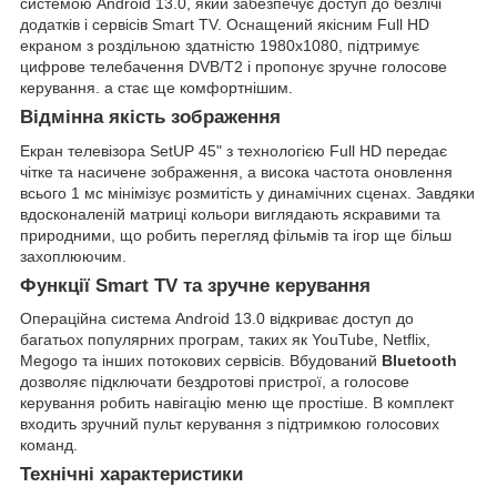
системою Android 13.0, який забезпечує доступ до безлічі
додатків і сервісів Smart TV. Оснащений якісним Full HD
екраном з роздільною здатністю 1980x1080, підтримує
цифрове телебачення DVB/T2 і пропонує зручне голосове
керування. а стає ще комфортнішим.
Відмінна якість зображення
Екран телевізора SetUP 45" з технологією Full HD передає
чітке та насичене зображення, а висока частота оновлення
всього 1 мс мінімізує розмитість у динамічних сценах. Завдяки
вдосконаленій матриці кольори виглядають яскравими та
природними, що робить перегляд фільмів та ігор ще більш
захоплюючим.
Функції Smart TV та зручне керування
Операційна система Android 13.0 відкриває доступ до
багатьох популярних програм, таких як YouTube, Netflix,
Megogo та інших потокових сервісів. Вбудований
Bluetooth
дозволяє підключати бездротові пристрої, а голосове
керування робить навігацію меню ще простіше. В комплект
входить зручний пульт керування з підтримкою голосових
команд.
Технічні характеристики