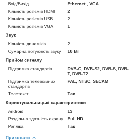
Вхід/Вихід
Ethernet , VGA
Кількість роз'ємів HDMI
2
Кількість роз'ємів USB
2
Кількість роз'ємів VGA
1
Звук
Кількість динаміків
2
Сумарна потужність звуку
10 Вт
Прийом сигналу
Підтримка стандартів
DVB-C, DVB-S2, DVB-S, DVB-
T, DVB-T2
Підтримка телевізійних
PAL, NTSC, SECAM
стандартів
Телетекст
Так
Користувальницькі характеристики
Android
13
Роздільна здатність екрану
Full HD
Репліка
Так
Приховати