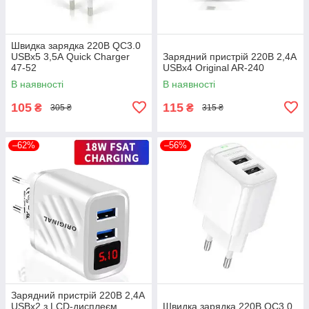
Швидка зарядка 220В QC3.0
USBx5 3,5А Quick Charger
Зарядний пристрій 220В 2,4А
47-52
USBx4 Original AR-240
В наявності
В наявності
105
115
₴
₴
305 ₴
315 ₴
–62%
–56%
Зарядний пристрій 220В 2,4А
USBx2 з LCD-дисплеєм
Швидка зарядка 220В QC3.0