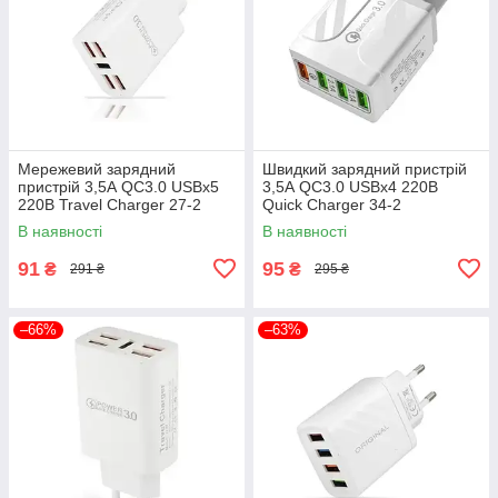
Мережевий зарядний
Швидкий зарядний пристрій
пристрій 3,5А QC3.0 USBx5
3,5А QC3.0 USBx4 220В
220В Travel Charger 27-2
Quick Charger 34-2
В наявності
В наявності
91
95
₴
₴
291 ₴
295 ₴
–66%
–63%