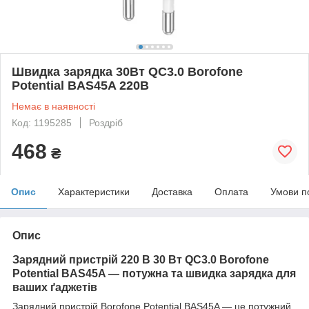
Швидка зарядка 30Вт QC3.0 Borofone
Potential BAS45A 220В
Немає в наявності
Код: 1195285
Роздріб
468
₴
Опис
Характеристики
Доставка
Оплата
Умови п
Опис
Зарядний пристрій 220 В 30 Вт QC3.0 Borofone
Potential BAS45A — потужна та швидка зарядка для
ваших ґаджетів
Зарядний пристрій Borofone Potential BAS45A — це потужний