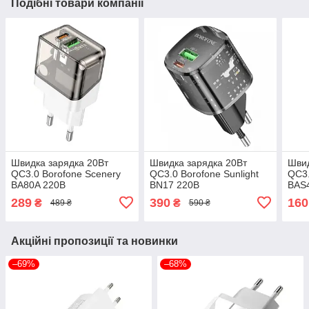
Подібні товари компанії
Швидка зарядка 20Вт
Швидка зарядка 20Вт
Швид
QC3.0 Borofone Scenery
QC3.0 Borofone Sunlight
QC3.
BA80A 220В
BN17 220В
BAS
289
390
160
₴
₴
489 ₴
590 ₴
Акційні пропозиції та новинки
–69%
–68%