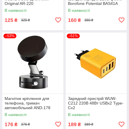
Original AR-220
Borofone Potential BAS41A
В наявності
В наявності
125
160
₴
₴
325 ₴
360 ₴
–53%
–51%
Магнітне кріплення для
Зарядний пристрій WUW-
телефона, тримач
C212 220В 48Вт USBx2 Type-
автомобільний AND-178
Cx2
В наявності
В наявності
176
189
₴
₴
376 ₴
389 ₴