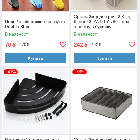
Органайзер для речей 3 шт,
Подвійні підставки для взуття
бежевий, AND LY-780 - для
Double Shoe
порядку в будинку
В наявності
В наявності
70
242
₴
₴
170 ₴
442 ₴
Купити
Купити
–41%
–38%
Металевий утримувач для
Органайзер для зберігання