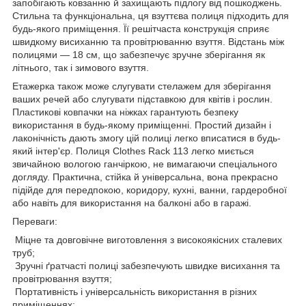
запобігають ковзанню й захищають підлогу від пошкоджень.
Стильна та функціональна, ця взуттєва полиця підходить для
будь-якого приміщення. Її решітчаста конструкція сприяє
швидкому висиханню та провітрюванню взуття. Відстань між
полицями — 18 см, що забезпечує зручне зберігання як
літнього, так і зимового взуття.
Етажерка також може слугувати стелажем для зберігання
ваших речей або слугувати підставкою для квітів і рослин.
Пластикові ковпачки на ніжках гарантують безпеку
використання в будь-якому приміщенні. Простий дизайн і
лаконічність дають змогу цій полиці легко вписатися в будь-
який інтер'єр. Полиця Clothes Rack 113 легко миється
звичайною вологою ганчіркою, не вимагаючи спеціального
догляду. Практична, стійка й універсальна, вона прекрасно
підійде для передпокою, коридору, кухні, ванни, гардеробної
або навіть для використання на балконі або в гаражі.
Переваги:
Міцне та довговічне виготовлення з високоякісних сталевих
труб;
Зручні ґратчасті полиці забезпечують швидке висихання та
провітрювання взуття;
Портативність і універсальність використання в різних
приміщеннях;