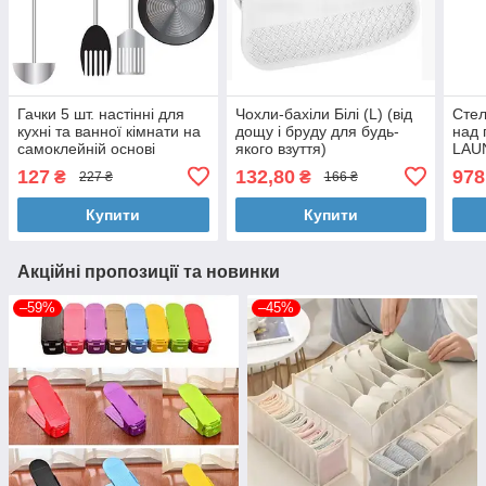
Гачки 5 шт. настінні для
Чохли-бахіли Білі (L) (від
Стел
кухні та ванної кімнати на
дощу і бруду для будь-
над
самоклейній основі
якого взуття)
LAU
127
132,80
978
₴
₴
227 ₴
166 ₴
Купити
Купити
Акційні пропозиції та новинки
–59%
–45%