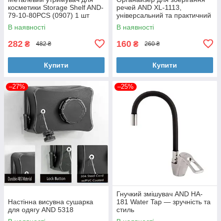
косметики Storage Shelf AND-
речей AND XL-1113,
79-10-80PCS (0907) 1 шт
універсальний та практичний
В наявності
В наявності
282
160
₴
₴
482 ₴
260 ₴
Купити
Купити
–27%
–25%
Гнучкий змішувач AND HA-
Настінна висувна сушарка
181 Water Tap — зручність та
для одягу AND 5318
стиль