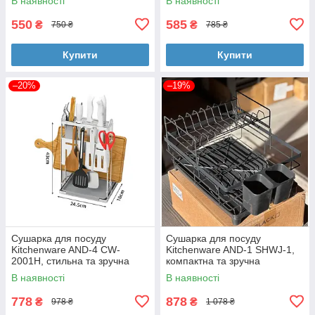
В наявності
В наявності
550
585
₴
₴
750 ₴
785 ₴
Купити
Купити
–20%
–19%
Сушарка для посуду
Сушарка для посуду
Kitchenware AND-4 CW-
Kitchenware AND-1 SHWJ-1,
2001H, стильна та зручна
компактна та зручна
В наявності
В наявності
778
878
₴
₴
978 ₴
1 078 ₴