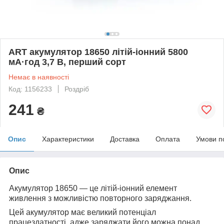
ART акумулятор 18650 літій-іонний 5800
мА·год 3,7 В, перший сорт
Немає в наявності
Код: 1156233
Роздріб
241
₴
Опис
Характеристики
Доставка
Оплата
Умови п
Опис
Акумулятор 18650 — це літій-іонний елемент
живлення з можливістю повторного заряджання.
Цей акумулятор має великий потенціал
працездатності, адже заряджати його можна понад