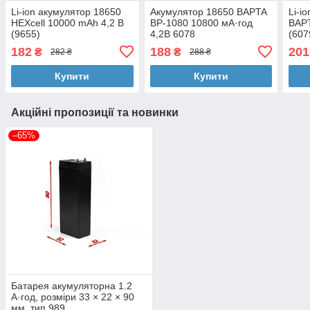
Li-ion акумулятор 18650
Акумулятор 18650 BAPTA
Li-i
HEXcell 10000 mAh 4,2 В
BP-1080 10800 мА·год
BAP
(9655)
4,2В 6078
(607
182
188
201
₴
₴
282 ₴
288 ₴
Купити
Купити
Акційні пропозиції та новинки
–65%
Батарея акумуляторна 1.2
А·год, розміри 33 × 22 × 90
мм, тип 989