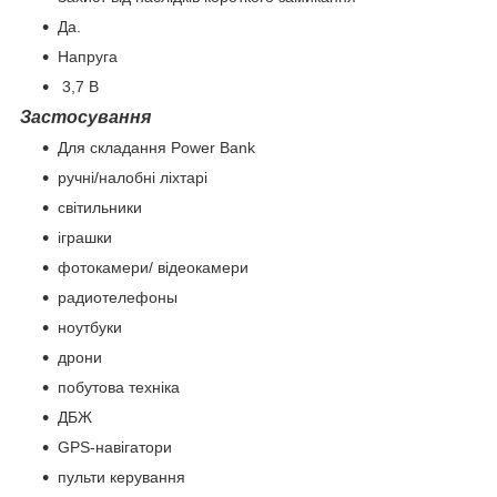
Да.
Напруга
3,7 В
Застосування
Для складання Power Bank
ручні/налобні ліхтарі
світильники
іграшки
фотокамери/ відеокамери
радиотелефоны
ноутбуки
дрони
побутова техніка
ДБЖ
GPS-навігатори
пульти керування