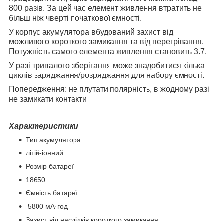
800 разів. За цей час елемент живлення втратить не
більш ніж чверті початкової ємності.
У корпус акумулятора вбудований захист від
можливого короткого замикання та від перегрівання.
Потужність самого елемента живлення становить 3.7.
У разі тривалого зберігання може знадобитися кілька
циклів заряджання/розряджання для набору ємності.
Попередження: не плутати полярність, в жодному разі
не замикати контакти
Характеристики
Тип акумулятора
літій-іонний
Розмір батареї
18650
Ємність батареї
5800 мА·год
Захист від наслідків короткого замикання