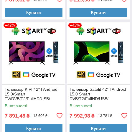
Купити
Купити
–42%
–42%
Телевізор KIVI 42" I Android
Телевізор Satelit 42" I Android
15.0/Smart
15.0 Smart
TV/DVB/T2/FullHD/USB/
DVB/T2/FullHD/USB/
(1980x1080) блютуз пульт
(1980x1080) блютуз пульт
В наявності
В наявності
7 891,48
7 992,98
₴
₴
13 606 ₴
13 781 ₴
Купити
Купити