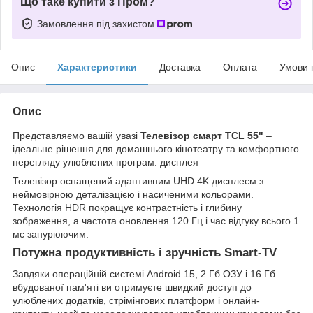
Що таке купити з Пром?
Замовлення під захистом
Опис
Характеристики
Доставка
Оплата
Умови 
Опис
Представляємо вашій увазі
Телевізор смарт TCL 55"
–
ідеальне рішення для домашнього кінотеатру та комфортного
перегляду улюблених програм. дисплея
Телевізор оснащений адаптивним UHD 4K дисплеєм з
неймовірною деталізацією і насиченими кольорами.
Технологія HDR покращує контрастність і глибину
зображення, а частота оновлення 120 Гц і час відгуку всього 1
мс занурюючим.
Потужна продуктивність і зручність Smart-TV
Завдяки операційній системі Android 15, 2 Гб ОЗУ і 16 Гб
вбудованої пам'яті ви отримуєте швидкий доступ до
улюблених додатків, стрімінгових платформ і онлайн-