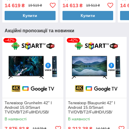
UHD,4K/Android 15 120 Гц
UHD,4K/Android 15 120 Гц
UHD,
14 619
14 613
14 
₴
₴
19 519 ₴
19 513 ₴
Купити
Купити
Акційні пропозиції та новинки
–42%
–42%
Телевізор Grunhelm 42" I
Телевізор Blaupunkt 42" I
Android 15.0/Smart
Android 15.0/Smart
TV/DVB/T2/FullHD/USB/
TV/DVB/T2/FullHD/USB/
(1980x1080) блютуз пульт
(1980x1080) блютуз пульт
В наявності
В наявності
7 875,82
8 213,38
₴
₴
13 579 ₴
14 161 ₴