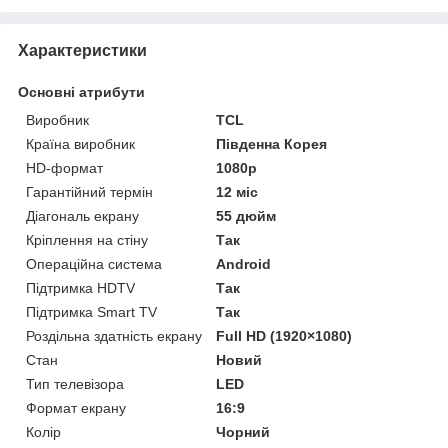
Характеристики
Основні атрибути
Виробник
TCL
Країна виробник
Південна Корея
HD-формат
1080р
Гарантійний термін
12 міс
Діагональ екрану
55 дюйм
Кріплення на стіну
Так
Операційна система
Android
Підтримка HDTV
Так
Підтримка Smart TV
Так
Роздільна здатність екрану
Full HD (1920×1080)
Стан
Новий
Тип телевізора
LED
Формат екрану
16:9
Колір
Чорний