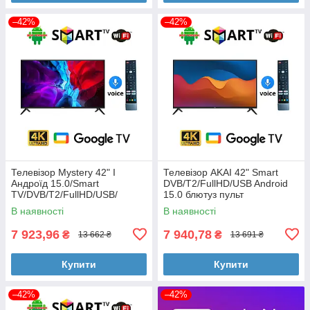
–42%
–42%
Телевізор Mystery 42" I
Телевізор AKAI 42" Smart
Андроїд 15.0/Smart
DVB/T2/FullHD/USB Android
TV/DVB/T2/FullHD/USB/
15.0 блютуз пульт
(1980x1080) блютуз пульт
В наявності
В наявності
7 923,96
7 940,78
₴
₴
13 662 ₴
13 691 ₴
Купити
Купити
–42%
–42%