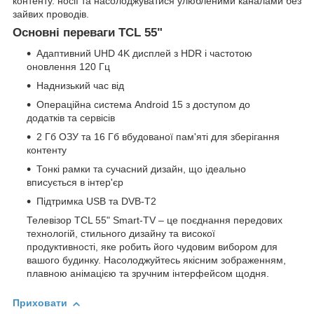
контенту. носії та насолоджуватися улюбленими каналами без
зайвих проводів.
Основні переваги TCL 55"
Адаптивний UHD 4K дисплей з HDR і частотою
оновлення 120 Гц
Наднизький час від
Операційна система Android 15 з доступом до
додатків та сервісів
2 Гб ОЗУ та 16 Гб вбудованої пам'яті для зберігання
контенту
Тонкі рамки та сучасний дизайн, що ідеально
вписується в інтер'єр
Підтримка USB та DVB-T2
Телевізор TCL 55" Smart-TV – це поєднання передових
технологій, стильного дизайну та високої
продуктивності, яке робить його чудовим вибором для
вашого будинку. Насолоджуйтесь якісним зображенням,
плавною анімацією та зручним інтерфейсом щодня.
Приховати