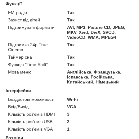
Функції
FM-радіо
Так
Захист від дітей
Так
Підтримувані формати
AVI, MP3, Picture CD, JPEG,
MKV, Xvid, DivX, SVCD,
VideoCD, WMA, MPEG4
Підтримка 24p True
Так
Cinema
Таймер сна
Так
Функція "Time Shift"
Так
Мова меню
Англійська, Французька,
Іспанська, Російська,
Китайський, Німецький
Інтерфейси
Бездротові можливості
Wi-Fi
Вхід/Вихід
VGA
Кількість роз'ємів HDMI
3
Кількість роз'ємів USB
2
Кількість роз'ємів VGA
1
Розміри