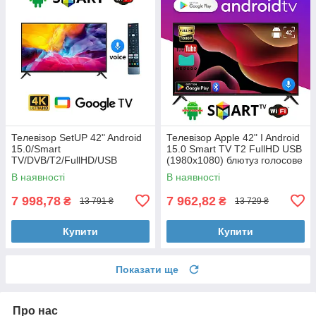
Телевізор SetUP 42" Android
Телевізор Apple 42" I Android
15.0/Smart
15.0 Smart TV T2 FullHD USB
TV/DVB/T2/FullHD/USB
(1980x1080) блютуз голосове
блютуз пульт
введення
В наявності
В наявності
7 998,78
7 962,82
₴
₴
13 791 ₴
13 729 ₴
Купити
Купити
Показати ще
Про нас