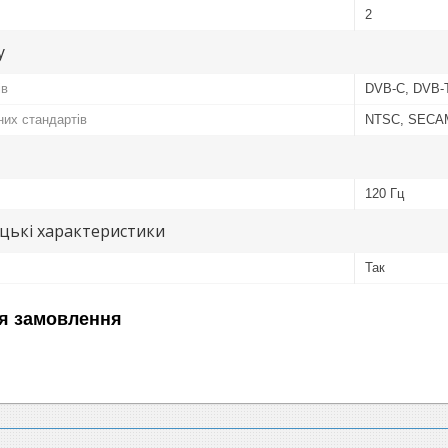
2
у
ів
DVB-C, DVB-
них стандартів
NTSC, SECA
120 Гц
цькі характеристики
Так
я замовлення