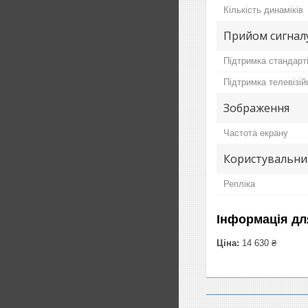
Кількість динаміків
Прийом сигнал
Підтримка стандарт
Підтримка телевізій
Зображення
Частота екрану
Користувальни
Репліка
Інформація дл
Ціна:
14 630 ₴