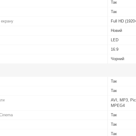
Так
Так
 екрану
Full HD (1920
Новий
LED
16:9
Чорний
Так
Так
ати
AVI, MP3, Pi
MPEG4
 Cinema
Так
Так
Так