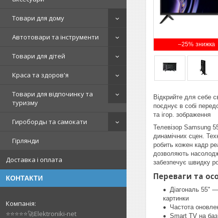
Товари для дому
Автотовари та інструменти
–25%
Товари для дітей
Краса та здоров'я
Товари для відпочинку та
Відкрийте для себе с
туризму
поєднує в собі перед
та ігор. зображення
Гироборды та самокати
Телевізор Samsung 55
динамічних сцен. Тех
Гірлянди
робить кожен кадр ре
дозволяють насолодж
Доставка і оплата
забезпечує швидку ро
Переваги та ос
КОНТАКТИ
Діагональ 55" —
картинки
Частота оновлен
⭐⭐⭐⭐⭐🚀Elektroniki-net
Smart TV на баз