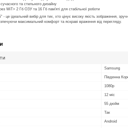
 сучасного та стильного дизайну
ез WiT> 2 Гб ОЗУ та 16 Гб пам'яті для стабільної роботи
 - це ідеальний вибір для тих, хто цінує високу якість зображення, зруч
езпечуючи максимальний комфорт та яскраві враження від перегляду.
и
ути
Samsung
Південна Кор
1080р
12 міс
55 дюйм
Так
Android