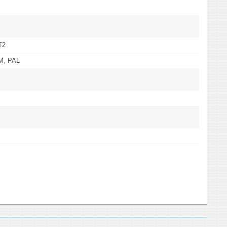
T2
M, PAL