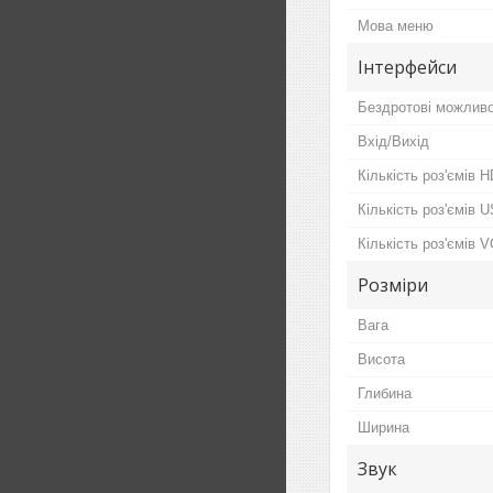
Мова меню
Інтерфейси
Бездротові можливо
Вхід/Вихід
Кількість роз'ємів 
Кількість роз'ємів 
Кількість роз'ємів 
Розміри
Вага
Висота
Глибина
Ширина
Звук