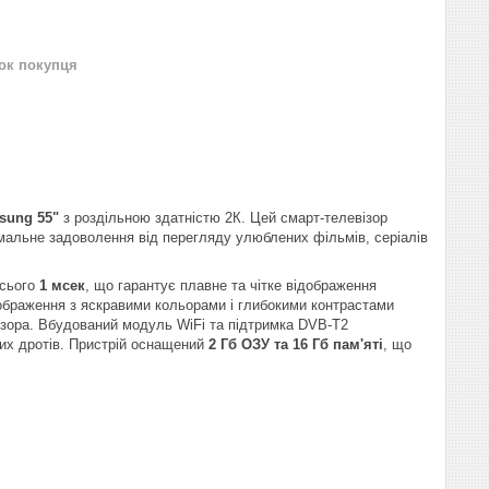
нок покупця
sung 55"
з роздільною здатністю 2К. Цей смарт-телевізор
имальне задоволення від перегляду улюблених фільмів, серіалів
всього
1 мсек
, що гарантує плавне та чітке відображення
зображення з яскравими кольорами і глибокими контрастами
візора. Вбудований модуль WiFi та підтримка DVB-T2
их дротів. Пристрій оснащений
2 Гб ОЗУ та 16 Гб пам'яті
, що