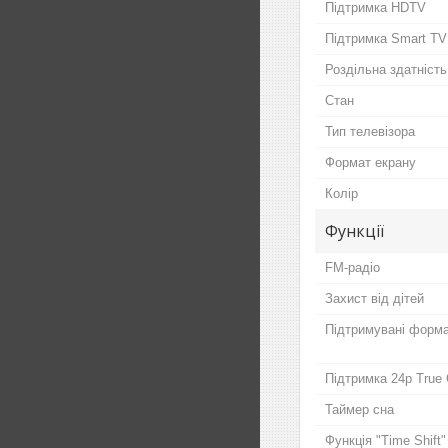
Підтримка HDTV
Підтримка Smart TV
Роздільна здатність
Стан
Тип телевізора
Формат екрану
Колір
Функції
FM-радіо
Захист від дітей
Підтримувані форм
Підтримка 24p True
Таймер сна
Функція "Time Shift"