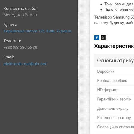
Тонкі рамки для
Підключення чер
Менеджер Роман
Телевізор Samsung 55"
вашому будинку, заб
Харківське шоссе 125, Київ, Україна
Характеристик
+380 (98) 586-66-39
Основні атриб
elektroniki-net@ukr.net
Виробник
Країна виробник
HD-формат
Гарантійний термін
Діагональ екрану
Кріплення на стіну
Операційна система