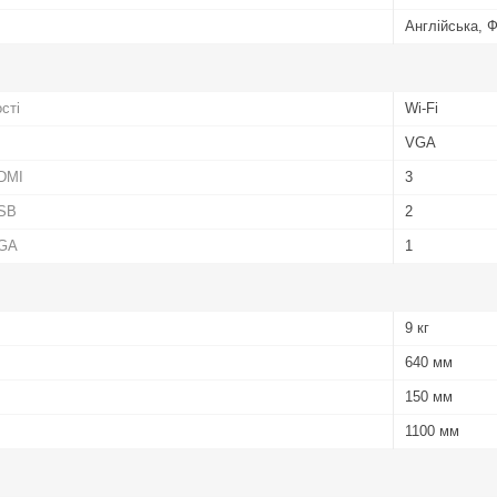
Англійська, Ф
сті
Wi-Fi
VGA
HDMI
3
USB
2
VGA
1
9 кг
640 мм
150 мм
1100 мм