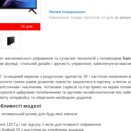
повернення товару протягом 14 днів
за раху
26 днів
віт високоякісного зображення та сучасних технологій з телевізором
Sam
ові функції, стильний дизайн і зручність управління, забезпечуючи макс
" оснащений екраном з роздільною здатністю 2К і частотою оновлення 
нологія тонких рамок дозволяє повністю зануритися в картину, а якісне 
алістичним і насиченим. потокових сервісів та ігор прямо на екрані теле
уватися цифровим телебаченням та зручним онлайн-контентом без зайв
боту інтерфейсу та зберігання необхідних додатків.
обливості моделі
 оптимальний розмір для будь-якої кімнати
ня 120 Гц і час відгуку 1 мсек для плавного зображення
і Android 15 з доступом до улюблених додатків