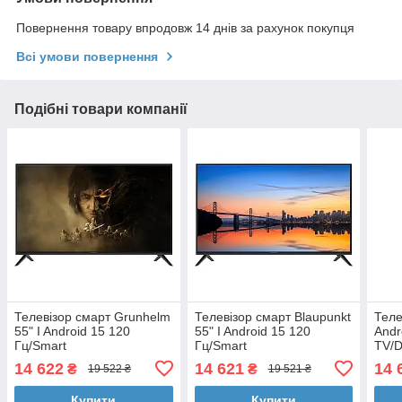
Повернення товару впродовж 14 днів за рахунок покупця
Всі умови повернення
Подібні товари компанії
Телевізор смарт Grunhelm
Телевізор смарт Blaupunkt
Теле
55" I Android 15 120
55" I Android 15 120
Andr
Гц/Smart
Гц/Smart
TV/D
TV/DVB/T2/FullHD/USB/
TV/DVB/T2/FullHD/USB/
(198
14 622
14 621
14 
₴
₴
19 522 ₴
19 521 ₴
(1980x1080) блютуз пульт
(1980x1080) блютуз пульт
Купити
Купити