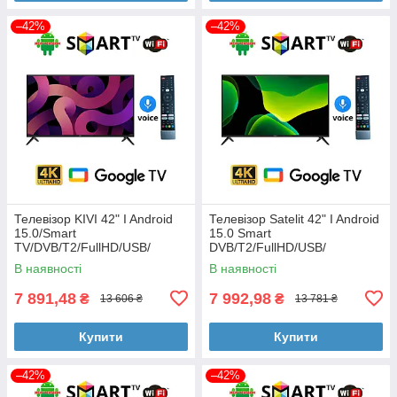
–42%
–42%
Телевізор KIVI 42" I Android
Телевізор Satelit 42" I Android
15.0/Smart
15.0 Smart
TV/DVB/T2/FullHD/USB/
DVB/T2/FullHD/USB/
(1980x1080) блютуз пульт
(1980x1080) блютуз пульт
В наявності
В наявності
7 891,48
7 992,98
₴
₴
13 606 ₴
13 781 ₴
Купити
Купити
–42%
–42%