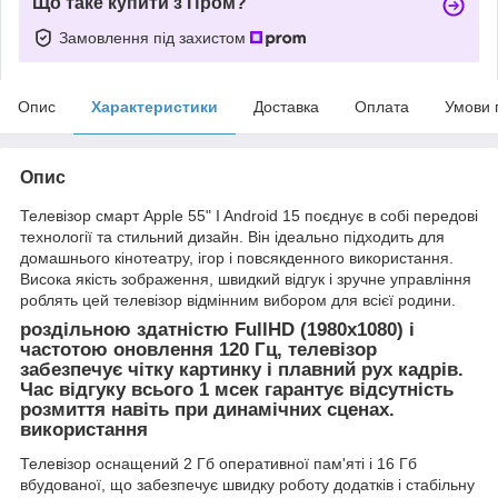
Що таке купити з Пром?
Замовлення під захистом
Опис
Характеристики
Доставка
Оплата
Умови 
Опис
Телевізор смарт Apple 55" I Android 15 поєднує в собі передові
технології та стильний дизайн. Він ідеально підходить для
домашнього кінотеатру, ігор і повсякденного використання.
Висока якість зображення, швидкий відгук і зручне управління
роблять цей телевізор відмінним вибором для всієї родини.
роздільною здатністю FullHD (1980x1080) і
частотою оновлення 120 Гц, телевізор
забезпечує чітку картинку і плавний рух кадрів.
Час відгуку всього 1 мсек гарантує відсутність
розмиття навіть при динамічних сценах.
використання
Телевізор оснащений 2 Гб оперативної пам'яті і 16 Гб
вбудованої, що забезпечує швидку роботу додатків і стабільну