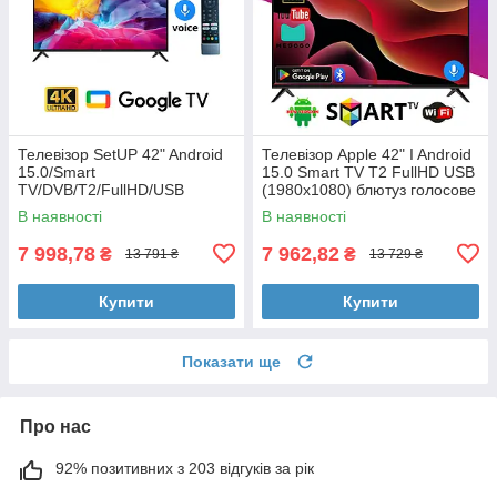
Телевізор SetUP 42" Android
Телевізор Apple 42" I Android
15.0/Smart
15.0 Smart TV T2 FullHD USB
TV/DVB/T2/FullHD/USB
(1980x1080) блютуз голосове
блютуз пульт
введення
В наявності
В наявності
7 998,78
7 962,82
₴
₴
13 791 ₴
13 729 ₴
Купити
Купити
Показати ще
Про нас
92% позитивних з 203 відгуків за рік