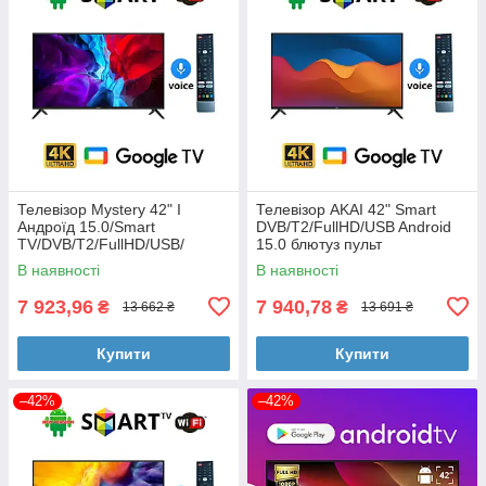
Телевізор Mystery 42" I
Телевізор AKAI 42" Smart
Андроїд 15.0/Smart
DVB/T2/FullHD/USB Android
TV/DVB/T2/FullHD/USB/
15.0 блютуз пульт
(1980x1080) блютуз пульт
В наявності
В наявності
7 923,96
7 940,78
₴
₴
13 662 ₴
13 691 ₴
Купити
Купити
–42%
–42%