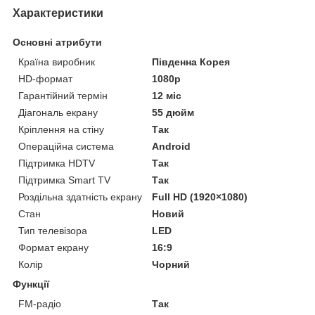
Характеристики
Основні атрибути
Країна виробник
Південна Корея
HD-формат
1080р
Гарантійний термін
12 міс
Діагональ екрану
55 дюйм
Кріплення на стіну
Так
Операційна система
Android
Підтримка HDTV
Так
Підтримка Smart TV
Так
Роздільна здатність екрану
Full HD (1920×1080)
Стан
Новий
Тип телевізора
LED
Формат екрану
16:9
Колір
Чорний
Функції
FM-радіо
Так