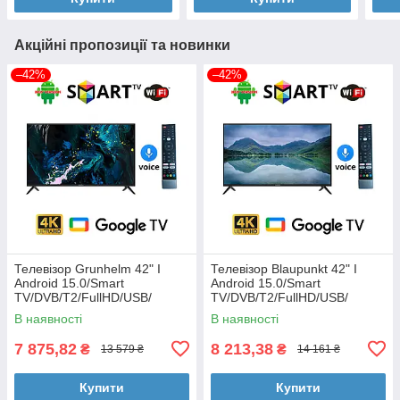
Акційні пропозиції та новинки
–42%
–42%
Телевізор Grunhelm 42" I
Телевізор Blaupunkt 42" I
Android 15.0/Smart
Android 15.0/Smart
TV/DVB/T2/FullHD/USB/
TV/DVB/T2/FullHD/USB/
(1980x1080) блютуз пульт
(1980x1080) блютуз пульт
В наявності
В наявності
7 875,82
8 213,38
₴
₴
13 579 ₴
14 161 ₴
Купити
Купити