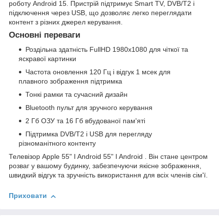
роботу Android 15. Пристрій підтримує Smart TV, DVB/T2 і
підключення через USB, що дозволяє легко переглядати
контент з різних джерел керування.
Основні переваги
Роздільна здатність FullHD 1980x1080 для чіткої та
яскравої картинки
Частота оновлення 120 Гц і відгук 1 мсек для
плавного зображення підтримка
Тонкі рамки та сучасний дизайн
Bluetooth пульт для зручного керування
2 Гб ОЗУ та 16 Гб вбудованої пам'яті
Підтримка DVB/T2 і USB для перегляду
різноманітного контенту
Телевізор Apple 55" I Android 55" I Android . Він стане центром
розваг у вашому будинку, забезпечуючи якісне зображення,
швидкий відгук та зручність використання для всіх членів сім'ї.
Приховати