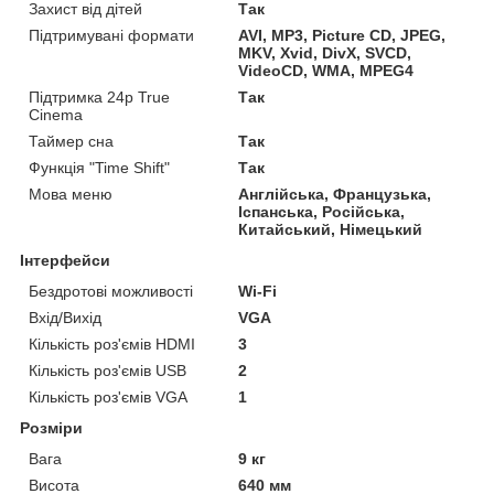
Захист від дітей
Так
Підтримувані формати
AVI, MP3, Picture CD, JPEG,
MKV, Xvid, DivX, SVCD,
VideoCD, WMA, MPEG4
Підтримка 24p True
Так
Cinema
Таймер сна
Так
Функція "Time Shift"
Так
Мова меню
Англійська, Французька,
Іспанська, Російська,
Китайський, Німецький
Інтерфейси
Бездротові можливості
Wi-Fi
Вхід/Вихід
VGA
Кількість роз'ємів HDMI
3
Кількість роз'ємів USB
2
Кількість роз'ємів VGA
1
Розміри
Вага
9 кг
Висота
640 мм