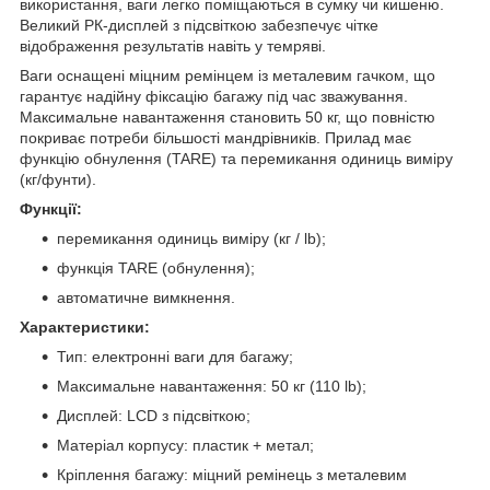
використання, ваги легко поміщаються в сумку чи кишеню.
Великий РК-дисплей з підсвіткою забезпечує чітке
відображення результатів навіть у темряві.
Ваги оснащені міцним ремінцем із металевим гачком, що
гарантує надійну фіксацію багажу під час зважування.
Максимальне навантаження становить 50 кг, що повністю
покриває потреби більшості мандрівників. Прилад має
функцію обнулення (TARE) та перемикання одиниць виміру
(кг/фунти).
Функції:
перемикання одиниць виміру (кг / lb);
функція TARE (обнулення);
автоматичне вимкнення.
Характеристики:
Тип: електронні ваги для багажу;
Максимальне навантаження: 50 кг (110 lb);
Дисплей: LCD з підсвіткою;
Матеріал корпусу: пластик + метал;
Кріплення багажу: міцний ремінець з металевим