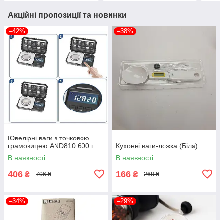
Акційні пропозиції та новинки
–42%
–38%
Ювелірні ваги з точковою
грамовицею AND810 600 г
Кухонні ваги-ложка (Біла)
В наявності
В наявності
406
166
₴
₴
706 ₴
268 ₴
–34%
–29%