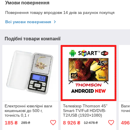
Умови повернення
Повернення товару впродовж 14 днів за рахунок покупця
Всі умови повернення
Подібні товари компанії
Електронні ювелірні ваги
Телевізор Thomson 45"
Ваги
кишенькові до 500 г,
Smart-TV/Full HD/DVB-
точн
точність 0,1 г
T2/USB (1920×1080)
Android 13.0 + пульт ДУ
185
8 926
496
₴
₴
285 ₴
12 476 ₴