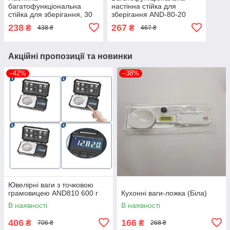
багатофункціональна
настінна стійка для
стійка для зберігання, 30
зберігання AND-80-20
см, AND-70-20-40PCS
(1407)
238
267
₴
₴
438 ₴
467 ₴
(1207)
Акційні пропозиції та новинки
–42%
–38%
Ювелірні ваги з точковою
грамовицею AND810 600 г
Кухонні ваги-ложка (Біла)
В наявності
В наявності
406
166
₴
₴
706 ₴
268 ₴