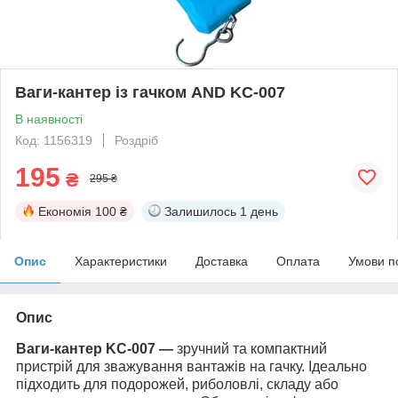
Ваги-кантер із гачком AND KC-007
В наявності
Код: 1156319
Роздріб
195
₴
295 ₴
Економія
100 ₴
Залишилось
1 день
Опис
Характеристики
Доставка
Оплата
Умови п
Опис
Ваги-кантер KC-007 —
зручний та компактний
пристрій для зважування вантажів на гачку. Ідеально
підходить для подорожей, риболовлі, складу або