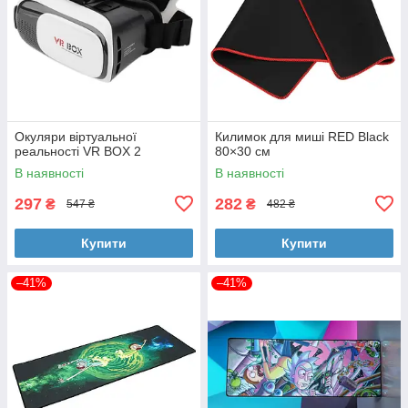
Окуляри віртуальної
Килимок для миші RED Black
реальності VR BOX 2
80×30 см
В наявності
В наявності
297
282
₴
₴
547 ₴
482 ₴
Купити
Купити
–41%
–41%