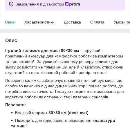
Замовлення під захистом
Опис
Характеристики
Доставка
Оплата
Умови п
Опис
Ігровий килимок для миші 80×30 см
— зручний і
практичний аксесуар для комфортної роботи за комп'ютером
та ігрових сесій. Завдяки збільшеному розміру килимок дає
змогу розмістити не тільки мишу, але й клавіатуру, створюючи
акуратний та організований робочий простір на столі.
Поверхня килимка забезпечує плавний і точний рух миші, що
особливо важливо під час динамічних ігор і під час роботи, де
потрібна висока точність. Текстура покриття оптимізована для
коректної роботи як оптичних, так і лазерних сенсорів.
Переваги:
Великий формат
80×30 см (desk mat)
Підходить для одночасного розміщення
клавіатури
та миші