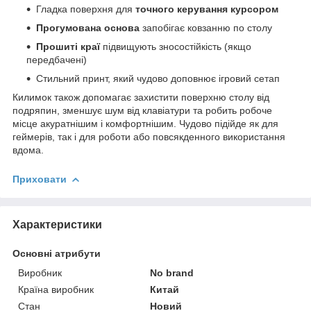
Гладка поверхня для
точного керування курсором
Прогумована основа
запобігає ковзанню по столу
Прошиті краї
підвищують зносостійкість (якщо
передбачені)
Стильний принт, який чудово доповнює ігровий сетап
Килимок також допомагає захистити поверхню столу від
подряпин, зменшує шум від клавіатури та робить робоче
місце акуратнішим і комфортнішим. Чудово підійде як для
геймерів, так і для роботи або повсякденного використання
вдома.
Приховати
Характеристики
Основні атрибути
Виробник
No brand
Країна виробник
Китай
Стан
Новий