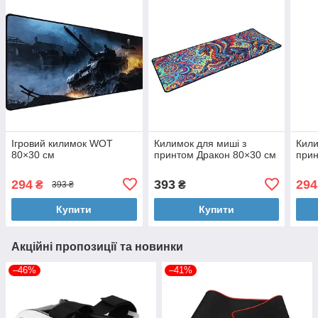
Ігровий килимок WOT
Килимок для миші з
Кили
80×30 см
принтом Дракон 80×30 см
прин
294
393
294
₴
₴
393 ₴
Купити
Купити
Акційні пропозиції та новинки
–46%
–41%