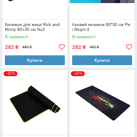
Килимок для миші Rick and
Ігровий килимок 80*30 см Рік
Morty 80×30 см No2
і Морті 4
В наявності
В наявності
282
282
₴
₴
482 ₴
482 ₴
Купити
Купити
–41%
–41%