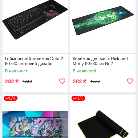
Геймерський килимок Dota 2
Килимок для миші Rick and
80×30 см новий дизайн
Morty 80×30 см No2
В наявності
В наявності
282
282
₴
₴
482 ₴
482 ₴
–41%
–41%