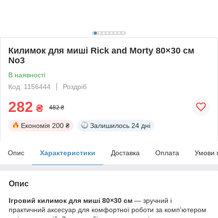
Килимок для миші Rick and Morty 80×30 см
No3
В наявності
Код: 1156444
Роздріб
282
₴
482 ₴
Економія
200 ₴
Залишилось
24 дні
Опис
Характеристики
Доставка
Оплата
Умови 
Опис
Ігровий килимок для миші 80×30 см
— зручний і
практичний аксесуар для комфортної роботи за комп'ютером