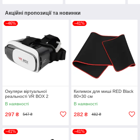
Акційні пропозиції та новинки
–46%
–41%
Окуляри віртуальної
Килимок для миші RED Black
реальності VR BOX 2
80×30 см
В наявності
В наявності
297
282
₴
₴
547 ₴
482 ₴
–41%
–41%