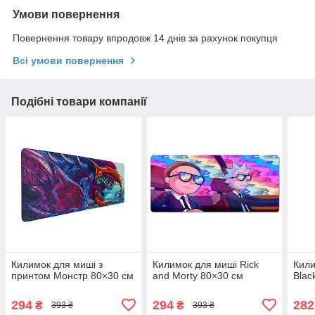
Умови повернення
Повернення товару впродовж 14 днів за рахунок покупця
Всі умови повернення
Подібні товари компанії
Килимок для миші з
Килимок для миші Rick
Кили
принтом Монстр 80×30 см
and Morty 80×30 см
Blac
294
294
282
₴
₴
393 ₴
393 ₴