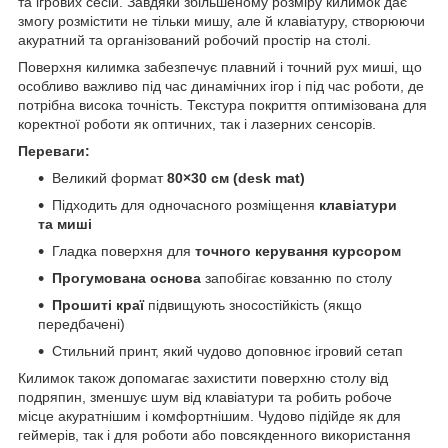
та ігрових сесій. Завдяки збільшеному розміру килимок дає
змогу розмістити не тільки мишу, але й клавіатуру, створюючи
акуратний та організований робочий простір на столі.
Поверхня килимка забезпечує плавний і точний рух миші, що
особливо важливо під час динамічних ігор і під час роботи, де
потрібна висока точність. Текстура покриття оптимізована для
коректної роботи як оптичних, так і лазерних сенсорів.
Переваги:
Великий формат
80×30 см (desk mat)
Підходить для одночасного розміщення
клавіатури
та миші
Гладка поверхня для
точного керування курсором
Прогумована основа
запобігає ковзанню по столу
Прошиті краї
підвищують зносостійкість (якщо
передбачені)
Стильний принт, який чудово доповнює ігровий сетап
Килимок також допомагає захистити поверхню столу від
подряпин, зменшує шум від клавіатури та робить робоче
місце акуратнішим і комфортнішим. Чудово підійде як для
геймерів, так і для роботи або повсякденного використання